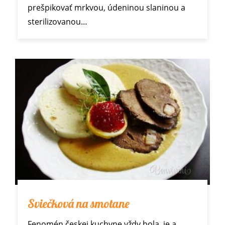
prešpikovať mrkvou, údeninou slaninou a
sterilizovanou…
Sviečková na smotane
Fenomén českej kuchyne vždy bola, je a