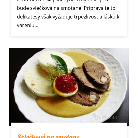
bude sviečková na smotane. Príprava tejto
delikatesy však vyžaduje trpezlivosť a lásku k
vareniu…
Sviečková na smotane