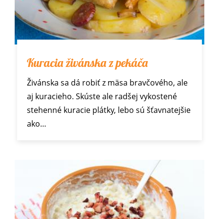
Kuracia živánska z pekáča
Živánska sa dá robiť z mäsa bravčového, ale
aj kuracieho. Skúste ale radšej vykostené
stehenné kuracie plátky, lebo sú šťavnatejšie
ako…