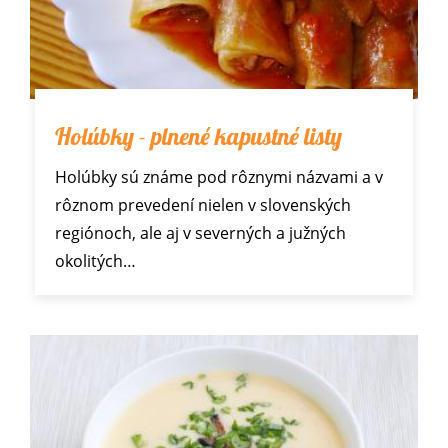
Holúbky - plnené kapustné listy
Holúbky sú známe pod rôznymi názvami a v
rôznom prevedení nielen v slovenských
regiónoch, ale aj v severných a južných
okolitých…