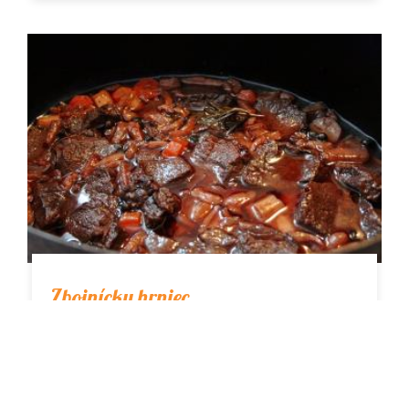
Zbojnícky hrniec
Na túto lahôdku som použila vykostené karé
z muflona. Muflon je vlastne najmladší
zástupca divokých oviec, predchodca