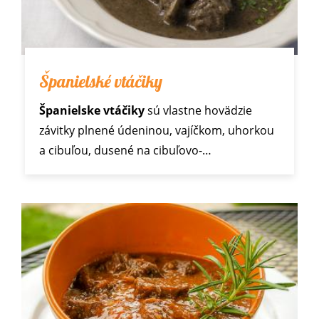
Španielské vtáčiky
Španielske vtáčiky
sú vlastne hovädzie
závitky plnené údeninou, vajíčkom, uhorkou
a cibuľou, dusené na cibuľovo-…