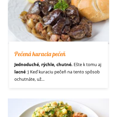
Pečená kuracia pečeň
Jednoduché, rýchle, chutné.
Ešte k tomu aj
lacné
:) Keď kuraciu pečeň na tento spôsob
ochutnáte, už…