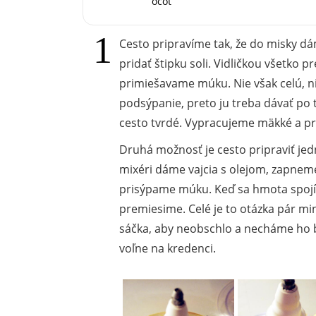
ocot
Cesto pripravíme tak, že do misky dá
pridať štipku soli. Vidličkou všetko
primiešavame múku. Nie však celú, 
podsýpanie, preto ju treba dávať po 
cesto tvrdé. Vypracujeme mäkké a pr
Druhá možnosť je cesto pripraviť je
mixéri dáme vajcia s olejom, zapnem
prisýpame múku. Keď sa hmota spojí,
premiesime. Celé je to otázka pár mi
sáčka, aby neobschlo a necháme ho
voľne na kredenci.