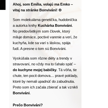
Ahoj, som Emília, volajú ma Emko – 
vitaj na stránke Bonviváni! 🍲
Som molekulárna genetička, hudobníčka 
a autorka knihy
 Kuchárka Bonviváni
. 
No predovšetkým som človek, ktorý 
miluje domáce, poctivé varenie a verí, že 
kuchyňa, kde sa varí s láskou, spája 
ľudí. A presne o tom sú Bonviváni.
Vyskúšala som rôzne diéty a trendy v 
stravovaní, no vždy ma to ťahalo späť – 
do kuchyne mojej babičky
. Tá vôňa, tie 
chute, ten pocit domova… pravé poklady, 
ktoré by nemali upadnúť do zabudnutia. 
Preto som ich začala zbierať a tak vznikli 
Bonviváni
.
Prečo Bonviváni?