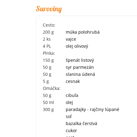
Suroviny
Cesto:
200
g
múka polohrubá
2
ks
vajce
4
PL
olej olivový
Plnka:
150
g
špenát listový
50
g
syr parmezán
50
g
slanina údená
5
g
cesnak
Omáčka:
50
g
cibuľa
50
ml
olej
300
g
paradajky - rajčiny lúpané
soľ
bazalka čerstvá
cukor