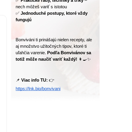
✅ 
Praktické rady, techniky a triky
 – 
nech môžeš variť s istotou
✅ 
Jednoduché postupy, ktoré vždy 
fungujú
Bonviváni ti prinášajú nielen recepty, ale 
aj množstvo užitočných tipov, ktoré ti 
uľahčia varenie. 
Podľa Bonvivánov sa 
totiž môže naučiť variť každý!
 👩‍🍳✨
📌 
Viac info TU:
 👉 
https://lnk.bio/bonvivani