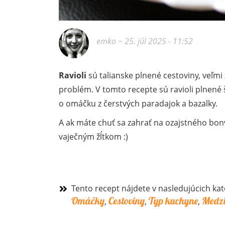
emko
~ 25. júl 2025 - 11:52
Ravioli
sú talianske plnené cestoviny, veľmi 
problém. V tomto recepte sú ravioli plnené
o omáčku z čerstvých paradajok a bazalky.
A ak máte chuť sa zahrať na ozajstného bon
vaječným žĺtkom :)
Tento recept nájdete v nasledujúcich kat
Omáčky
Cestoviny
Typ kuchyne
Medz
,
,
,