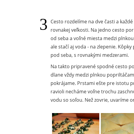
Cesto rozdelíme na dve časti a každ
rovnakej veľkosti. Na jedno cesto por
od seba a voľné miesta medzi plnko
ale stačí aj voda - na zlepenie. Kôpky
pod seba, s rovnakými medzerami.
Na takto pripravené spodné cesto p
dlane vždy medzi plnkou popriltáča
pokrájame. Prstami ešte pre istotu p
ravioli necháme voľne trochu zaschnú
vodu so soľou. Než zovrie, uvaríme 