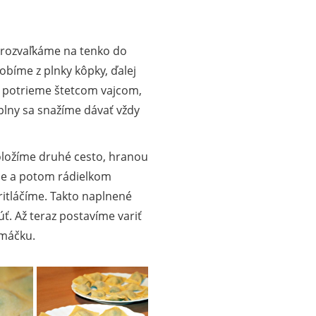
é rozvaľkáme na tenko do
obíme z plnky kôpky, ďalej
u potrieme štetcom vajcom,
 plny sa snažíme dávať vždy
oložíme druhé cesto, hranou
me a potom rádielkom
ritláčíme. Takto naplnené
ť. Až teraz postavíme variť
omáčku.