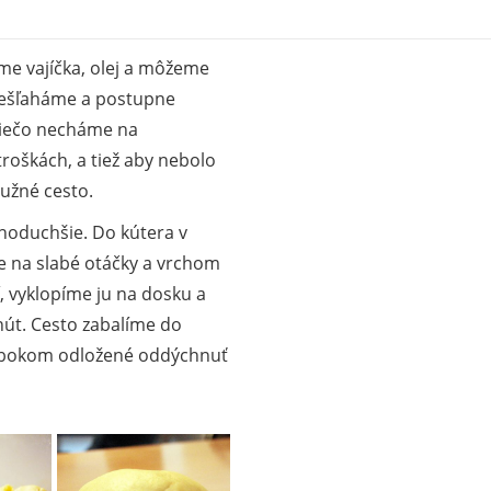
me vajíčka, olej a môžeme
 prešľaháme a postupne
niečo necháme na
troškách, a tiež aby nebolo
užné cesto.
dnoduchšie. Do kútera v
e na slabé otáčky a vrchom
 vyklopíme ju na dosku a
nút. Cesto zabalíme do
 bokom odložené oddýchnuť