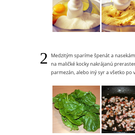
Medzitým sparíme špenát a nasekám
na maličké kocky nakrájanú prerast
parmezán, alebo iný syr a všetko po