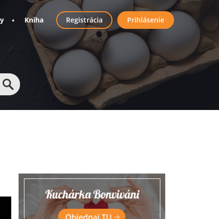
User
ny
Kniha
Registrácia
Prihlásenie
account
menu