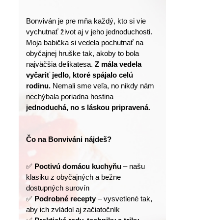
Bonviván je pre mňa každý, kto si vie 
vychutnať život aj v jeho jednoduchosti.
Moja babička si vedela pochutnať na 
obyčajnej hruške tak, akoby to bola 
najväčšia delikatesa. 
Z mála vedela 
vyčariť jedlo, ktoré spájalo celú 
rodinu.
 Nemali sme veľa, no nikdy nám 
nechýbala poriadna hostina – 
jednoduchá, no s láskou pripravená
.
Čo na Bonviváni nájdeš?
✅ 
Poctivú domácu kuchyňu
 – našu 
klasiku z obyčajných a bežne 
dostupných surovín
✅ 
Podrobné recepty
 – vysvetlené tak, 
aby ich zvládol aj začiatočník