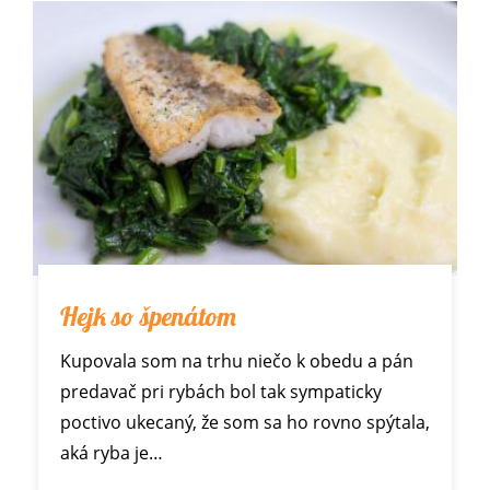
Hejk so špenátom
Kupovala som na trhu niečo k obedu a pán
predavač pri rybách bol tak sympaticky
poctivo ukecaný, že som sa ho rovno spýtala,
aká ryba je…