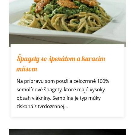
Špagety so špenátom a kuracím
mäsom
Na prípravu som použila celozrnné 100%
semolínové špagety, ktoré majú vysoký
obsah vlákniny. Semolína je typ múky,
získaná z tvrdozrnnej…