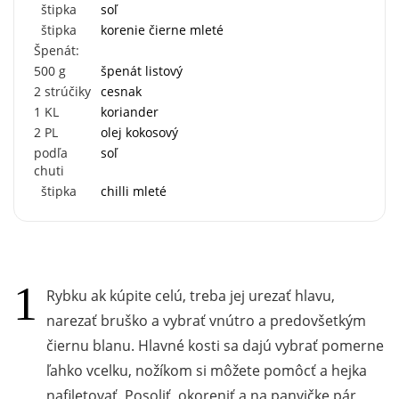
štipka
soľ
štipka
korenie čierne mleté
Špenát:
500
g
špenát listový
2
strúčiky
cesnak
1
KL
koriander
2
PL
olej kokosový
podľa
soľ
chuti
štipka
chilli mleté
Rybku ak kúpite celú, treba jej urezať hlavu,
narezať bruško a vybrať vnútro a predovšetkým
čiernu blanu. Hlavné kosti sa dajú vybrať pomerne
ľahko vcelku, nožíkom si môžete pomôcť a hejka
nafiletovať. Posoliť, okoreniť a na panvičke pár