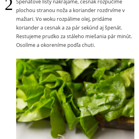
Špenátové listy nakrájame, cesnak rozpučíme
plochou stranou noža a koriander rozdrvíme v
mažiari. Vo woku rozpálime olej, pridáme
koriander a cesnak a za pár sekúnd aj špenát.
Restujeme prudko za stáleho miešania pár minút.
Osolíme a okoreníme podľa chuti.