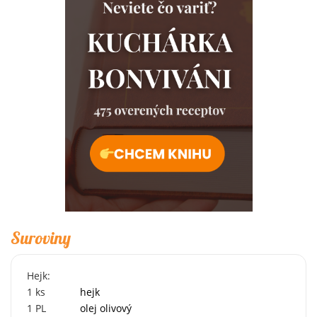
Suroviny
Hejk:
1
ks
hejk
1
PL
olej olivový