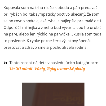
Kupovala som na trhu niečo k obedu a pán predavač
pri rybách bol tak sympaticky poctivo ukecaný, že som
sa ho rovno spýtala, aká ryba je najlepšia pre malé deti.
Odporúčil mi hejka a z neho buď vývar, alebo ho urobiť
na pare, alebo len rýchlo na panvičke. Skúsila som teda
to posledné. K rybke pekne čerstvý listový špenát
orestovať a zdravo sme si pochutili celá rodina.
Tento recept nájdete v nasledujúcich kategóriach:
Do 30 minút
Párty
Ryby a morské plody
,
,