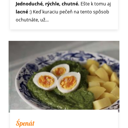
Jednoduché, rýchle, chutné.
Ešte k tomu aj
lacné
:) Keď kuraciu pečeň na tento spôsob
ochutnáte, už…
Špenát