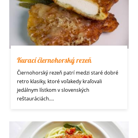
Kurací čiernohorský rezeň
Čiernohorský rezeň patrí medzi staré dobré
retro klasiky, ktoré voľakedy kraľovali
jedálnym lístkom v slovenských
reštauráciách.…