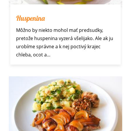
Huspenina
Môžno by niekto mohol mať predsudky,
pretože huspenina vyzerá všelijako. Ale ak ju
urobíme správne a k nej poctivý krajec
chleba, ocot a…