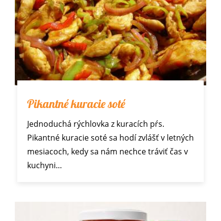
Pikantné kuracie soté
Jednoduchá rýchlovka z kuracích pŕs.
Pikantné kuracie soté sa hodí zvlášť v letných
mesiacoch, kedy sa nám nechce tráviť čas v
kuchyni…