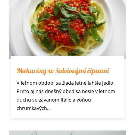
Makaróny so šalviovými čipsami
V letnom období sa žiada letné ľahšie jedlo.
Preto aj nás dnešný obed sa nesie v letnom
duchu so závanom Itálie a vôňou
chrumkavých…