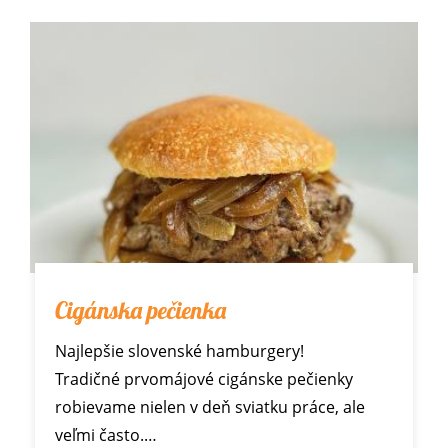
Cigánska pečienka
Najlepšie slovenské hamburgery!
Tradičné prvomájové cigánske pečienky
robievame nielen v deň sviatku práce, ale
veľmi často.…