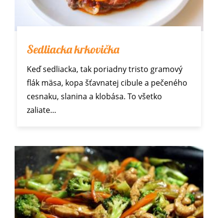
Sedliacka krkovička
Keď sedliacka, tak poriadny tristo gramový
flák mäsa, kopa šťavnatej cibule a pečeného
cesnaku, slanina a klobása. To všetko
zaliate…