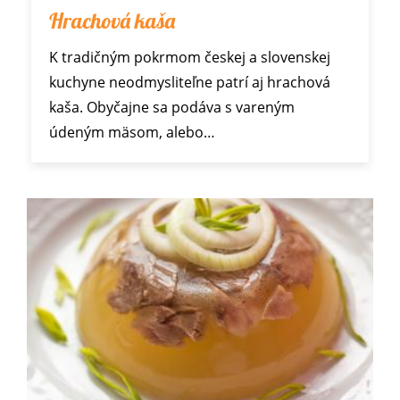
Hrachová kaša
K tradičným pokrmom českej a slovenskej
kuchyne neodmysliteľne patrí aj hrachová
kaša. Obyčajne sa podáva s vareným
údeným mäsom, alebo…