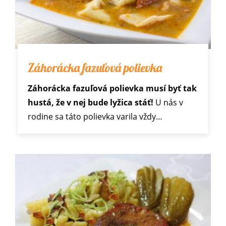
Záhorácka fazuľová polievka
Záhorácka fazuľová polievka musí byť tak
hustá, že v nej bude lyžica stáť!
U nás v
rodine sa táto polievka varila vždy…