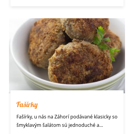
Fašírky
Fašírky, u nás na Záhorí podávané klasicky so
šmyklavým šalátom
sú jednoduché a…