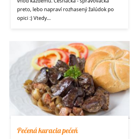
vhod každému. Cesnačka - spravovačka
preto, lebo napraví rozhasený žalúdok po
opici :) Vtedy…
Pečená kuracia pečeň