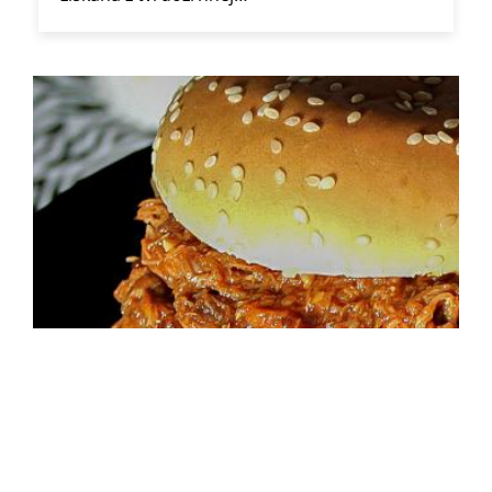
Pulled pork
Priprava je dlhšia, ale bez väčšej námahy a
tento recept naozaj stojí za to. Toto mäsko