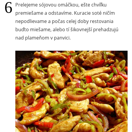
Prelejeme sójovou omáčkou, ešte chvíľku
premiešame a odstavíme. Kuracie soté ničím
nepodlievame a počas celej doby restovania
buďto miešame, alebo tí šikovnejší prehadzujú
nad plameňom v panvici.