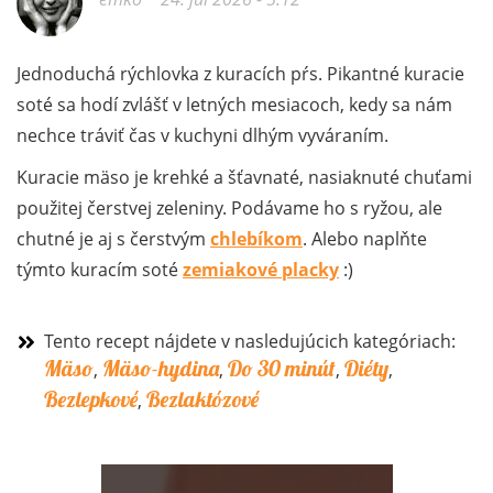
Jednoduchá rýchlovka z kuracích pŕs. Pikantné kuracie
soté sa hodí zvlášť v letných mesiacoch, kedy sa nám
nechce tráviť čas v kuchyni dlhým vyváraním.
Kuracie mäso je krehké a šťavnaté, nasiaknuté chuťami
použitej čerstvej zeleniny. Podávame ho s ryžou, ale
chutné je aj s čerstvým
chlebíkom
. Alebo naplňte
týmto kuracím soté
zemiakové placky
:)
Tento recept nájdete v nasledujúcich kategóriach:
Mäso
Mäso-hydina
Do 30 minút
Diéty
,
,
,
,
Bezlepkové
Bezlaktózové
,