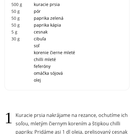
500
g
kuracie prsia
50
g
pór
50
g
paprika zelená
50
g
paprika kápia
5
g
cesnak
30
g
cibuľa
soľ
korenie čierne mleté
chilli mleté
feferóny
omáčka sójová
olej
Kuracie prsia nakrájame na rezance, ochutíme ich
soľou, mletým čiernym korením a štipkou chilli
papriky. Pridáme asi 1 dl oleja, prelisovaný cesnak