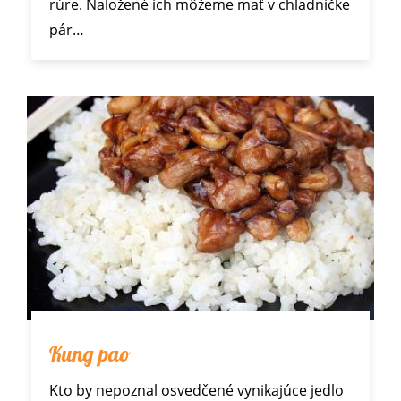
rúre. Naložené ich môžeme mať v chladničke
pár…
Kung pao
Kto by nepoznal osvedčené vynikajúce jedlo