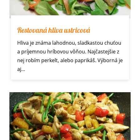
Restovaná hliva ustricová
Hliva je známa lahodnou, sladkastou chuťou
a príjemnou hríbovou vôňou. Najčastejšie z
nej robím perkelt, alebo paprikáš. Výborná je
aj…