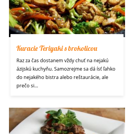
Kuracie Teriyaki s brokolicou
Raz za čas dostanem vždy chuť na nejakú
ázijskú kuchyňu. Samozrejme sa dá ísť ľahko
do nejakého bistra alebo reštaurácie, ale
prečo si…