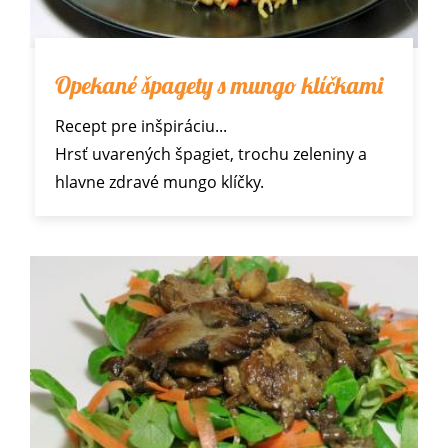
Opekané špagety s mungo klíčkami
Recept pre inšpiráciu...
Hrsť uvarených špagiet, trochu zeleniny a
hlavne zdravé mungo klíčky.