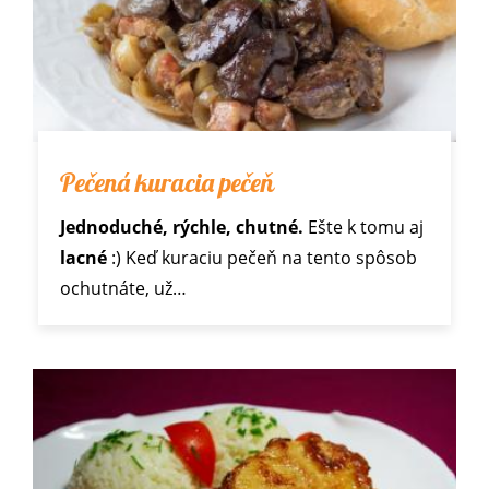
Pečená kuracia pečeň
Jednoduché, rýchle, chutné.
Ešte k tomu aj
lacné
:) Keď kuraciu pečeň na tento spôsob
ochutnáte, už…