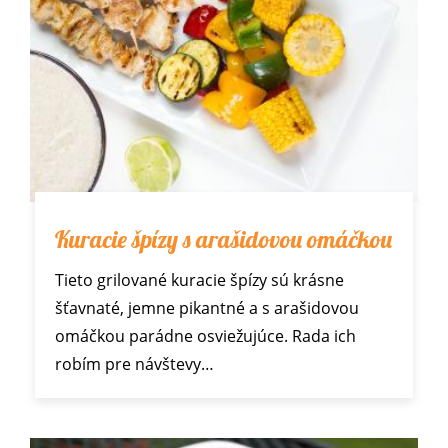
Kuracie špízy s arašidovou omáčkou
Tieto grilované kuracie špízy sú krásne
šťavnaté, jemne pikantné a s arašidovou
omáčkou parádne osviežujúce. Rada ich
robím pre návštevy…