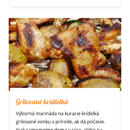
Grilované krídielká
Výborná marináda na kuracie krídelká
grilované vonku v prírode, ak dá počasie.
Inak samozrejme doma v rúre, alebo na