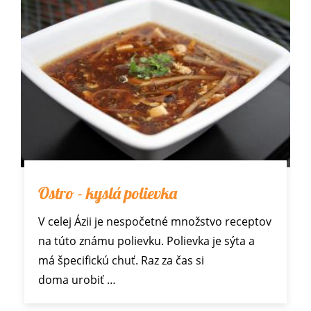
Ostro - kyslá polievka
V celej Ázii je nespočetné množstvo receptov
na túto známu polievku. Polievka je sýta a
má špecifickú chuť. Raz za čas si
doma urobiť …