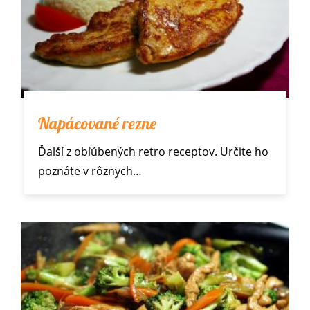
Napácované rezne
Ďalší z obľúbených
retro receptov
. Určite ho
poznáte v rôznych…