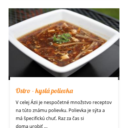
Ostro - kyslá polievka
V celej Ázii je nespočetné množstvo receptov
na túto známu polievku. Polievka je sýta a
má špecifickú chuť. Raz za čas si
doma urobiť …