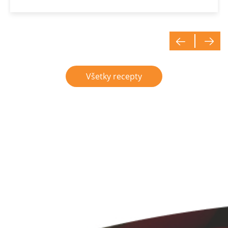
uvarím…
Všetky recepty