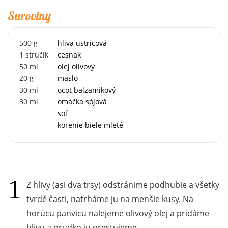
Suroviny
500
g
hliva ustricová
1
strúčik
cesnak
50
ml
olej olivový
20
g
maslo
30
ml
ocot balzamikový
30
ml
omáčka sójová
soľ
korenie biele mleté
Z hlivy (asi dva trsy) odstránime podhubie a všetky
tvrdé časti, natrháme ju na menšie kusy. Na
horúcu panvicu nalejeme olivový olej a pridáme
hlivu a prudko ju orestujeme.