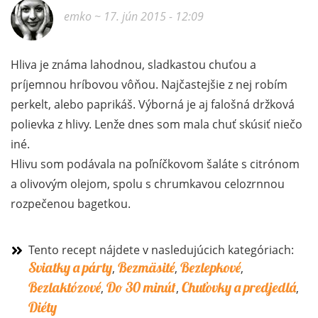
emko
~ 17. jún 2015 - 12:09
Hliva je známa lahodnou, sladkastou chuťou a
príjemnou hríbovou vôňou. Najčastejšie z nej robím
perkelt, alebo paprikáš. Výborná je aj falošná držková
polievka z hlivy. Lenže dnes som mala chuť skúsiť niečo
iné.
Hlivu som podávala na poľníčkovom šaláte s citrónom
a olivovým olejom, spolu s chrumkavou celozrnnou
rozpečenou bagetkou.
Tento recept nájdete v nasledujúcich kategóriach:
Sviatky a párty
Bezmäsité
Bezlepkové
,
,
,
Bezlaktózové
Do 30 minút
Chuťovky a predjedlá
,
,
,
Diéty