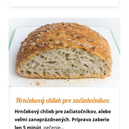
Hrnčekový chlieb pre začiatočníkov
Hrnčekový chlieb pre začiatočníkov, alebo
veľmi zaneprázdnených
.
Príprava zaberie
len 5 minút
, pečenie…