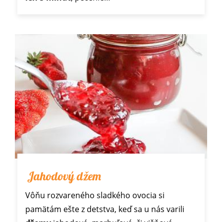
Jahodový džem
Vôňu rozvareného sladkého ovocia si
pamätám ešte z detstva, keď sa u nás varili