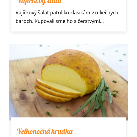
Vajíčkový šalát
Vajíčkový šalát patril ku klasikám v mliečnych
baroch. Kupovali sme ho s
čerstvými…
Veľkonočná hrudka