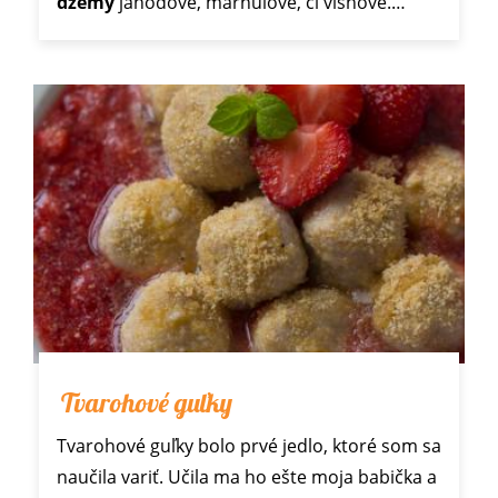
džemy
jahodové, marhuľové, či višňové.…
Tvarohové guľky
Tvarohové guľky bolo prvé jedlo, ktoré som sa
naučila variť. Učila ma ho ešte moja babička a