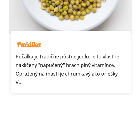
Pučálka
Pučálka je tradičné pôstne jedlo. Je to vlastne
naklíčený "napučený" hrach plný vitamínov.
Opražený na masti je chrumkavý ako oriešky.
V…