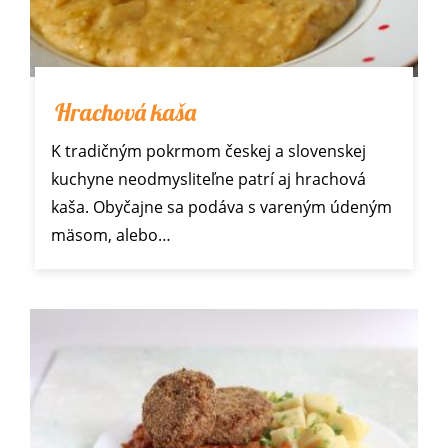
Hrachová kaša
K tradičným pokrmom českej a slovenskej
kuchyne neodmysliteľne patrí aj hrachová
kaša. Obyčajne sa podáva s vareným údeným
mäsom, alebo…