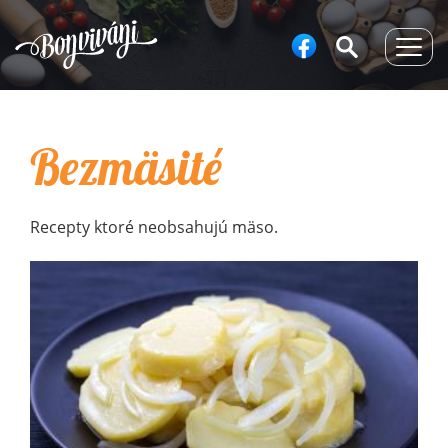
Togg
navig
Bezmäsité
Recepty ktoré neobsahujú mäso.