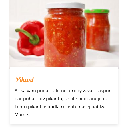
Pikant
Ak sa vám podarí z letnej úrody zavariť aspoň
pár pohárikov pikantu, určite neobanujete.
Tento pikant je podľa receptu našej babky.
Máme…