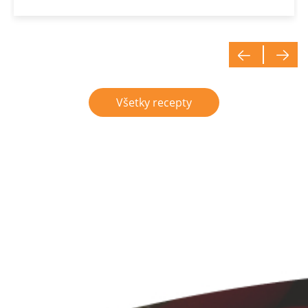
uvarím…
Všetky recepty