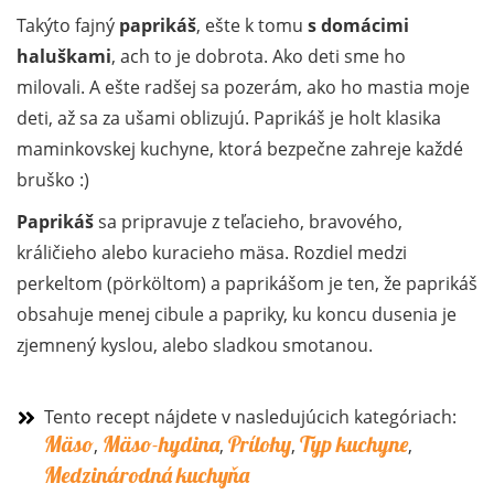
Takýto fajný
paprikáš
, ešte k tomu
s domácimi
haluškami
, ach to je dobrota. Ako deti sme ho
milovali. A ešte radšej sa pozerám, ako ho mastia moje
deti, až sa za ušami oblizujú. Paprikáš je holt klasika
maminkovskej kuchyne, ktorá bezpečne zahreje každé
bruško :)
Paprikáš
sa pripravuje z teľacieho, bravového,
králičieho alebo kuracieho mäsa. Rozdiel medzi
perkeltom (pörköltom) a paprikášom je ten, že paprikáš
obsahuje menej cibule a papriky, ku koncu dusenia je
zjemnený kyslou, alebo sladkou smotanou.
Tento recept nájdete v nasledujúcich kategóriach:
Mäso
Mäso-hydina
Prílohy
Typ kuchyne
,
,
,
,
Medzinárodná kuchyňa