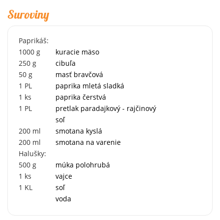
Suroviny
Paprikáš:
1000
g
kuracie mäso
250
g
cibuľa
50
g
masť bravčová
1
PL
paprika mletá sladká
1
ks
paprika čerstvá
1
PL
pretlak paradajkový - rajčinový
soľ
200
ml
smotana kyslá
200
ml
smotana na varenie
Halušky:
500
g
múka polohrubá
1
ks
vajce
1
KL
soľ
voda