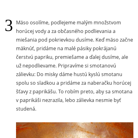
Mäso osolíme, podlejeme malým množstvom
horúcej vody a za občasného podlievania a
miešania pod pokrievkou dusíme. Keď mäso začne
mäknúť, pridáme na malé pásiky pokrájanú
čerstvú papriku, premiešame a ďalej dusíme, ale
už nepodlievame. Pripravíme si smotanovú
zálievku: Do misky dáme hustú kyslú smotanu
spolu so sladkou a pridáme za naberačku horúcej
šťavy z paprikášu. To robím preto, aby sa smotana
v paprikáši nezrazila, lebo zálievka nesmie byť
studená.