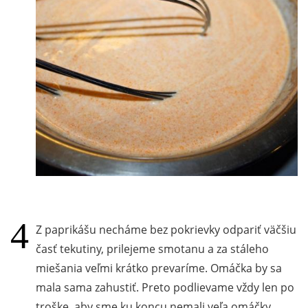
Z paprikášu necháme bez pokrievky odpariť väčšiu
časť tekutiny, prilejeme smotanu a za stáleho
miešania veľmi krátko prevaríme. Omáčka by sa
mala sama zahustiť. Preto podlievame vždy len po
troške, aby sme ku koncu nemali veľa omáčky.