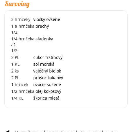
Suroviny
3
hrnčeky
vločky ovsené
1 a
hrnčeka
orechy
1/2
1/4
hrnčeka
sladenka
až
1/2
3
PL
cukor trstinový
1
KL
soľ morská
2
ks
vaječný bielok
2
PL
prášok kakaový
1
hrnček
ovocie sušené
1/2
hrnčeka
olej kokosový
1/4
KL
škorica mletá