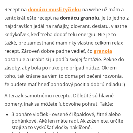
Recept na
domácu müsli tyčinku
na webe už mám a
tentokrát ešte recept na
domácu granolu
. Je to jedno z
najzdravších jedál na raňajky, olovrant, desiatu, vlastne
kedykoľvek, keď treba dodať telu energiu. Nie je to
ťažké, pre zamestnané maminky vlastne celkom relax
recept. Zároveň dobre padne vedieť, čo
granola
obsahuje a urobiť si ju podľa svojej fantázie. Pekne do
zásoby, aby bola po ruke pre prípad núdze. Okrem
toho, tak krásne sa vám to doma pri pečení rozvonia,
že budete mať hneď pohodový pocit a dobrú náladu :)
A teraz k samotnému receptu. Dôležité sú hlavné
pomery, inak sa môžete ľubovoľne pohrať. Takže:
3 poháre vločiek - ovsené či špaldové, žitné alebo
pohánkové. Aké len máte radi. Ak zoženiete, určite
stojí za to vyskúšať vločky naklíčené.