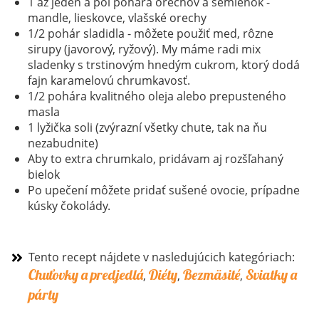
1 až jeden a pol pohára orechov a semienok -
mandle, lieskovce, vlašské orechy
1/2 pohár sladidla - môžete použiť med, rôzne
sirupy (javorový, ryžový). My máme radi mix
sladenky s trstinovým hnedým cukrom, ktorý dodá
fajn karamelovú chrumkavosť.
1/2 pohára kvalitného oleja alebo prepusteného
masla
1 lyžička soli (zvýrazní všetky chute, tak na ňu
nezabudnite)
Aby to extra chrumkalo, pridávam aj rozšľahaný
bielok
Po upečení môžete pridať sušené ovocie, prípadne
kúsky čokolády.
Tento recept nájdete v nasledujúcich kategóriach:
Chuťovky a predjedlá
Diéty
Bezmäsité
Sviatky a
,
,
,
párty