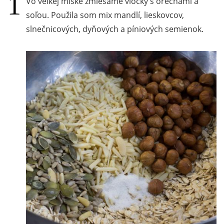
Vo veľkej miske zmiešame vločky s orechami a
soľou. Použila som mix mandlí, lieskovcov,
slnečnicových, dyňových a píniových semienok.