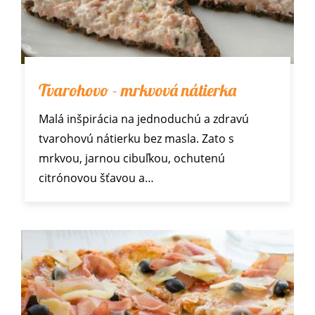
Tvarohovo - mrkvová nátierka
Malá inšpirácia na jednoduchú a zdravú
tvarohovú nátierku bez masla. Zato s
mrkvou, jarnou cibuľkou, ochutenú
citrónovou šťavou a…