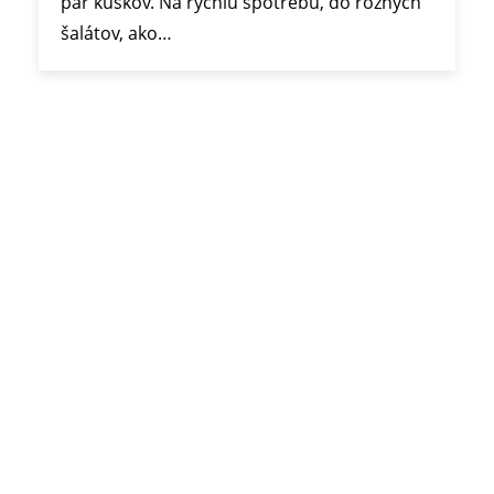
pár kúskov. Na rýchlu spotrebu, do rôznych
šalátov, ako…