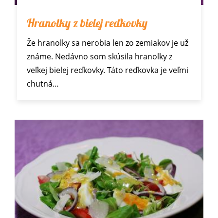
Hranolky z bielej reďkovky
Že hranolky sa nerobia len zo zemiakov je už
známe. Nedávno som skúsila hranolky z
veľkej bielej reďkovky. Táto reďkovka je veľmi
chutná…