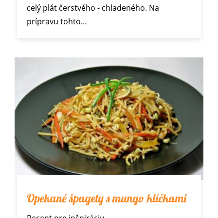
celý plát čerstvého - chladeného. Na
prípravu tohto…
Opekané špagety s mungo klíčkami
Recept pre inšpiráciu...