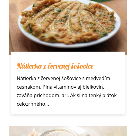
Nátierka z červenej šošovice
Nátierka z červenej šošovice s medvedím
cesnakom. Plná vitamínov aj bielkovín,
zaváňa príchodom jari. Ak si na tenký plátok
celozrnného…