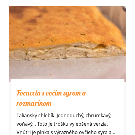
Focaccia s ovčím syrom a
rozmarínom
Taliansky chlebík. Jednoduchý, chrumkavý,
voňavý... Toto je trošku vylepšená verzia.
Vnútri je plnka s výrazného ovčieho syra a…