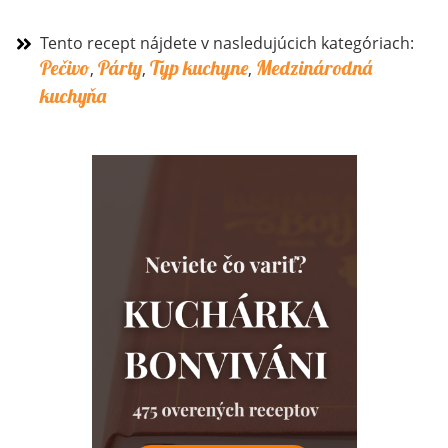
Tento recept nájdete v nasledujúcich kategóriach:
Pečivo
Párty
Typ kuchyne
Medzinárodná
,
,
,
kuchyňa