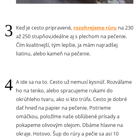
Keď je cesto pripravené,
rozohrejeme rúru
na 230
až 250 stupňov,ideálne aj s plechom na pečenie.
Čím kvalitnejší, tým lepšie, ja mám najradšej
liatinu, alebo kameň na pečenie.
A ide sa na to. Cesto už nemusí kysnúť. Rozváľame
ho na tenko, alebo spracujeme rukami do
okrúhleho tvaru, ako si kto trúfa. Cesto je dobré
dať hneď na papier na pečenie. Potrieme
omáčkou, položíme naše obľúbené prísady a
pokapeme olivovým olejom. Dbáme hlavne na
okraje. Hotovo. Šup do rúry a pečie sa asi 10