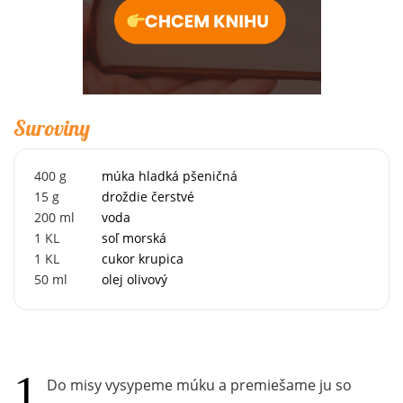
Suroviny
400
g
múka hladká pšeničná
15
g
droždie čerstvé
200
ml
voda
1
KL
soľ morská
1
KL
cukor krupica
50
ml
olej olivový
Do misy vysypeme múku a premiešame ju so