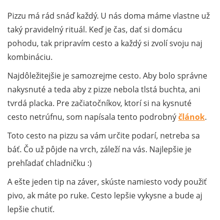
Pizzu má rád snáď každý. U nás doma máme vlastne už
taký pravidelný rituál. Keď je čas, dať si domácu
pohodu, tak pripravím cesto a každý si zvolí svoju naj
kombináciu.
Najdôležitejšie je samozrejme cesto. Aby bolo správne
nakysnuté a teda aby z pizze nebola tlstá buchta, ani
tvrdá placka. Pre začiatočníkov, ktorí si na kysnuté
cesto netrúfnu, som napísala tento podrobný
článok
.
Toto cesto na pizzu sa vám určite podarí, netreba sa
báť. Čo už pôjde na vrch, záleží na vás. Najlepšie je
prehľadať chladničku :)
A ešte jeden tip na záver, skúste namiesto vody použiť
pivo, ak máte po ruke. Cesto lepšie vykysne a bude aj
lepšie chutiť.