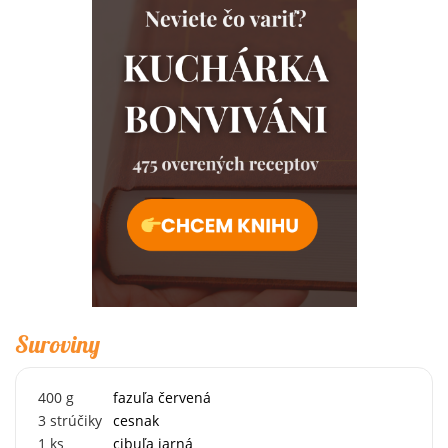
Suroviny
400
g
fazuľa červená
3
strúčiky
cesnak
1
ks
cibuľa jarná