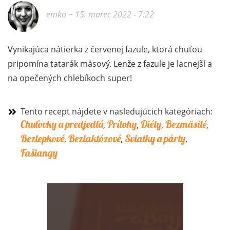
emko
~ 15. marec 2022 - 7:22
Vynikajúca nátierka z červenej fazule, ktorá chuťou
pripomína tatarák mäsový. Lenže z fazule je lacnejší a
na opečených chlebíkoch super!
Tento recept nájdete v nasledujúcich kategóriach:
Chuťovky a predjedlá
Prílohy
Diéty
Bezmäsité
,
,
,
,
Bezlepkové
Bezlaktózové
Sviatky a párty
,
,
,
Fašiangy