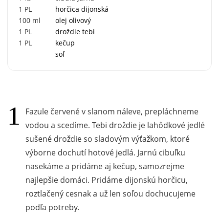
1
PL
horčica dijonská
100
ml
olej olivový
1
PL
droždie tebi
1
PL
kečup
soľ
Fazule červené v slanom náleve, prepláchneme
vodou a scedíme. Tebi droždie je lahôdkové jedlé
sušené droždie so sladovým výťažkom, ktoré
výborne dochutí hotové jedlá. Jarnú cibuľku
nasekáme a pridáme aj kečup, samozrejme
najlepšie domáci. Pridáme dijonskú horčicu,
roztlačený cesnak a už len soľou dochucujeme
podľa potreby.