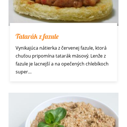
Tatarák z fazule
Vynikajúca nátierka z červenej fazule, ktorá
chuťou pripomína tatarák mäsový. Lenže z
fazule je lacnejší a na opečených chlebíkoch
super…