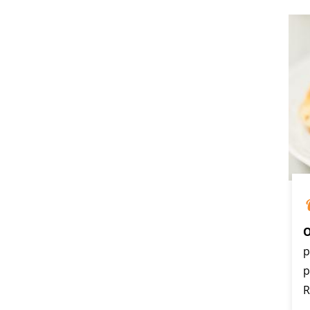
O
p
p
R