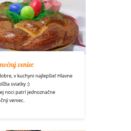
nočný veniec
obre, v kuchyni najlepšie! Hlavne
lížia sviatky :)
kej noci patrí jednoznačne
čný veniec.