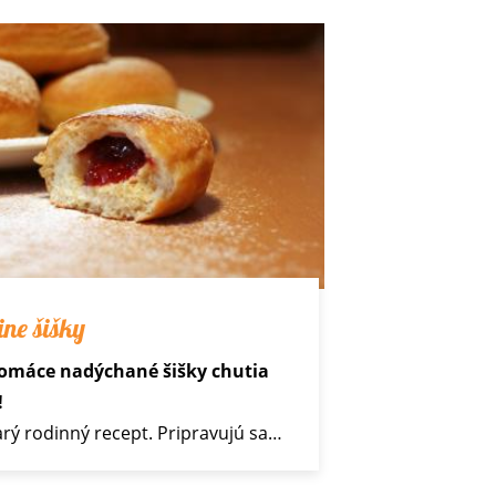
ne šišky
domáce nadýchané šišky chutia
!
tarý rodinný recept. Pripravujú sa…