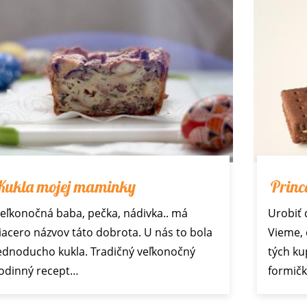
Kukla mojej maminky
Princ
eľkonočná baba, pečka, nádivka.. má
Urobiť 
iacero názvov táto dobrota. U nás to bola
Vieme, 
ednoducho kukla. Tradičný veľkonočný
tých ku
odinný recept…
formič