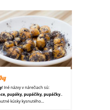
ľky
y
! Iné názvy v nárečiach sú:
ce, pupáky, pupáčiky, pupáčky
..
chutné kúsky kysnutého…