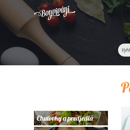
Vyhľ
P
Chuťovky a predjedlá