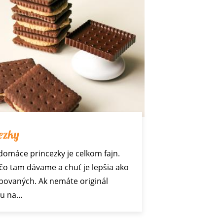
ezky
domáce princezky je celkom fajn.
čo tam dávame a chuť je lepšia ako
povaných. Ak nemáte originál
ku na…