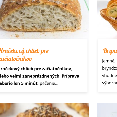
Hrnčekový chlieb pre
Brynd
začiatočníkov
Jemné, 
bryndzo
rnčekový chlieb pre začiatočníkov,
vhodné 
lebo veľmi zaneprázdnených
.
Príprava
výborn
aberie len 5 minút
, pečenie…