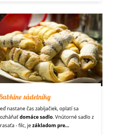
Babkine sádelníky
eď nastane čas zabíjačiek, oplatí sa
ozháňať
domáce sadlo
. Vnútorné sadlo z
rasaťa - filc, je
základom pre…