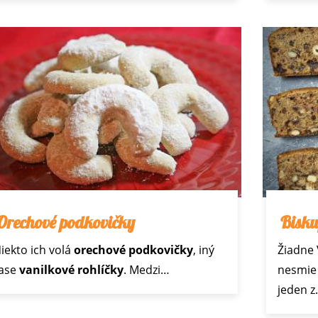
Orechové podkovičky
Bisku
iekto ich volá
orechové podkovičky
, iný
Žiadne
ase
vanilkové rohlíčky
. Medzi…
nesmie 
jeden 