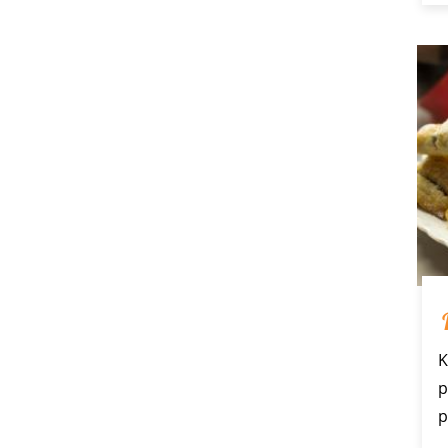
K
p
p