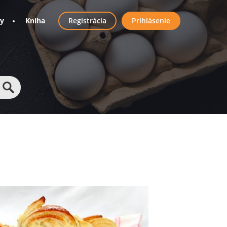
User
ny
Kniha
Registrácia
Prihlásenie
account
menu