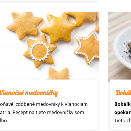
Vianočné medovníčky
Bobá
oňavé, zdobené medovníky
k Vianociam
Bobáľk
atria. Recept na tieto medovníčky som
opekan
lho…
Tieto 