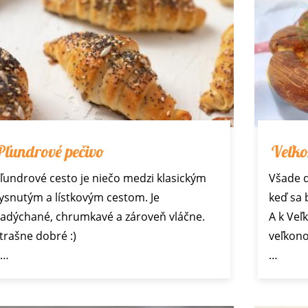
Pľundrové pečivo
Veľko
ľundrové cesto je niečo medzi klasickým
Všade d
ysnutým a lístkovým cestom. Je
keď sa b
adýchané, chrumkavé a zároveň vláčne.
A k Veľ
trašne dobré :)
veľkono
A…
…