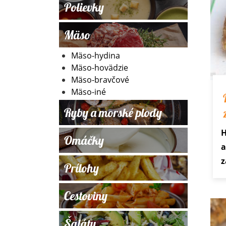
Polievky
Mäso
Mäso-hydina
Mäso-hovädzie
Mäso-bravčové
Mäso-iné
Ryby a morské plody
H
Omáčky
a
z
Prílohy
Cestoviny
Šaláty