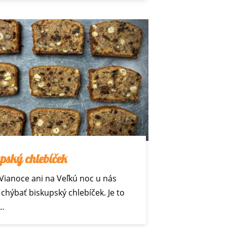
pský chlebíček
Vianoce
ani na Veľkú noc u nás
chýbať biskupský chlebíček. Je to
z…