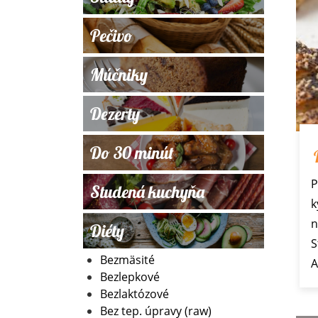
Pečivo
Múčniky
Dezerty
Do 30 minút
P
Studená kuchyňa
k
n
Diéty
S
Bezmäsité
Bezlepkové
Bezlaktózové
Bez tep. úpravy (raw)