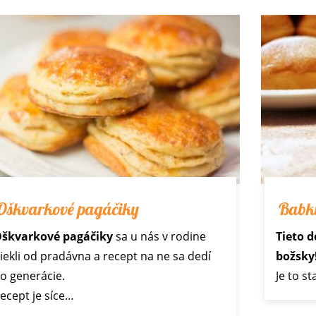
Oškvarkové pagáčiky
Babki
škvarkové pagáčiky
sa u nás v rodine
Tieto 
iekli od pradávna a recept na ne sa dedí
božsky
o generácie.
Je to s
ecept je síce…