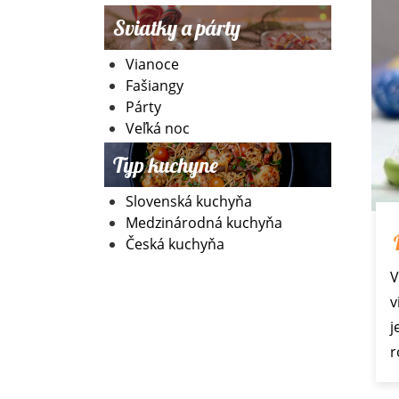
Sviatky a párty
Vianoce
Fašiangy
Párty
Veľká noc
Typ kuchyne
Slovenská kuchyňa
Medzinárodná kuchyňa
Česká kuchyňa
V
v
j
r