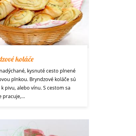
zové koláče
nadýchané, kysnuté cesto plnené
vou plnkou. Bryndzové koláče sú
k pivu, alebo vínu. S cestom sa
e pracuje,…