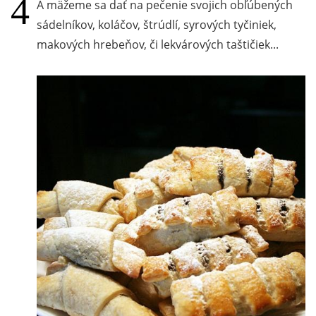
A mäžeme sa dať na pečenie svojich obľúbených
sádelníkov, koláčov, štrúdlí, syrových tyčiniek,
makových hrebeňov, či lekvárových taštičiek...