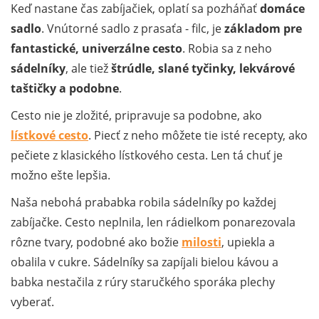
Keď nastane čas zabíjačiek, oplatí sa pozháňať
domáce
sadlo
. Vnútorné sadlo z prasaťa - filc, je
základom pre
fantastické, univerzálne cesto
. Robia sa z neho
sádelníky
, ale tiež
štrúdle, slané tyčinky, lekvárové
taštičky a podobne
.
Cesto nie je zložité, pripravuje sa podobne, ako
lístkové cesto
. Piecť z neho môžete tie isté recepty, ako
pečiete z klasického lístkového cesta. Len tá chuť je
možno ešte lepšia.
Naša nebohá prababka robila sádelníky po každej
zabíjačke. Cesto neplnila, len rádielkom ponarezovala
rôzne tvary, podobné ako božie
milosti
, upiekla a
obalila v cukre. Sádelníky sa zapíjali bielou kávou a
babka nestačila z rúry staručkého sporáka plechy
vyberať.