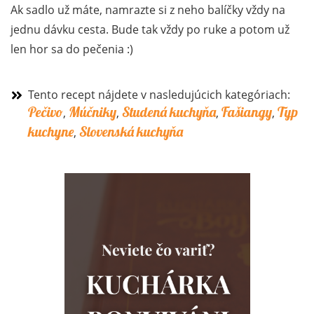
Ak sadlo už máte, namrazte si z neho balíčky vždy na
jednu dávku cesta. Bude tak vždy po ruke a potom už
len hor sa do pečenia :)
Tento recept nájdete v nasledujúcich kategóriach:
Pečivo
Múčniky
Studená kuchyňa
Fašiangy
Typ
,
,
,
,
kuchyne
Slovenská kuchyňa
,