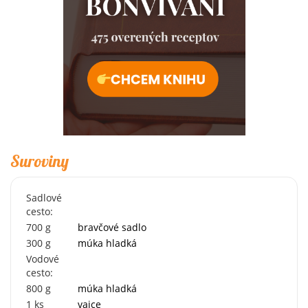
Suroviny
Sadlové
cesto:
700
g
bravčové sadlo
300
g
múka hladká
Vodové
cesto:
800
g
múka hladká
1
ks
vajce