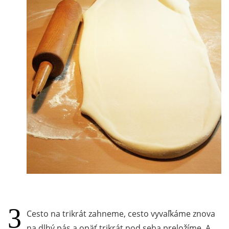
Cesto na trikrát zahneme, cesto vyvaľkáme znova
na dlhý pás a opäť trikrát pod seba preložíme. A