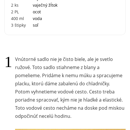
2
ks
vaječný žĺtok
2
PL
ocot
400
ml
voda
3
štipky
soľ
Vnútorné sadlo nie je čisto biele, ale je svetlo
ružové. Toto sadlo stiahneme z blany a
pomelieme. Pridáme k nemu múku a spracujeme
placku, ktorú dáme zabalenú do chladničky.
Potom vyhnetieme vodové cesto. Cesto treba
poriadne spracovať, kým nie je hladké a elastické.
Toto vodové cesto necháme na doske pod miskou
odpočinúť necelú hodinu.