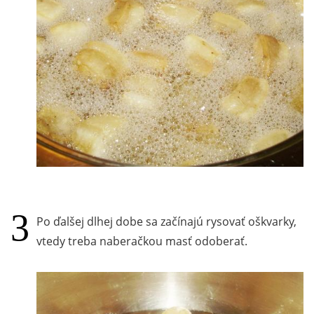
Po ďalšej dlhej dobe sa začínajú rysovať oškvarky,
vtedy treba naberačkou masť odoberať.