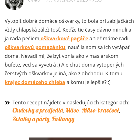
Vytopiť dobré domáce oškvarky, to bola pri zabíjačkách
vždy chlapská záležitosť. Keďže tie časy dávno minuli a
ja rada pečiem
oškvarkové
pagáče
a tiež máme radi
oškvarkovú pomazánku
, naučila som sa ich vytápať
doma. Nevadí mi, že byt vonia ako v mäsiarskom
bufete, veď sa vyvetrá :) Ale chuť doma vytopených
čerstvých oškvarkov je iná, ako z obchodu. K tomu
krajec domáceho chleba
a komu je lepšie? :)
Tento recept nájdete v nasledujúcich kategóriach:
Chuťovky a predjedlá
Mäso
Mäso-bravčové
,
,
,
Sviatky a párty
Fašiangy
,