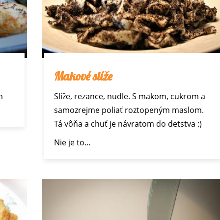
Makové slíže
m
Slíže, rezance, nudle. S makom, cukrom a
samozrejme poliať roztopeným maslom.
Tá vôňa a chuť je návratom do detstva :)
Nie je to…