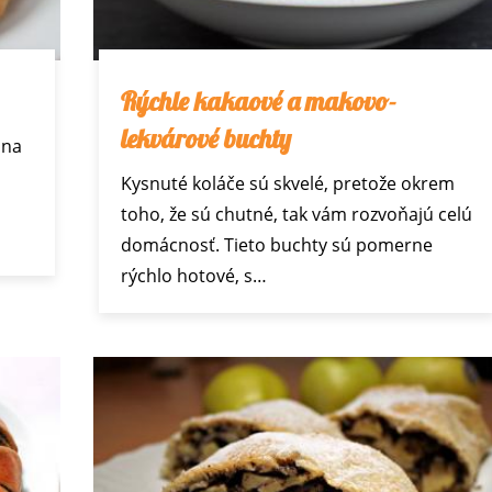
Rýchle kakaové a makovo-
lekvárové buchty
 na
Kysnuté koláče sú skvelé, pretože okrem
toho, že sú chutné, tak vám rozvoňajú celú
domácnosť. Tieto buchty sú pomerne
rýchlo hotové, s…