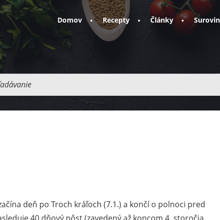
Domov
Recepty
Články
Surovi
adávanie
ačína deň po Troch kráľoch (7.1.) a končí o polnoci pred
sleduje 40 dňový pôst (zavedený až koncom 4. storočia