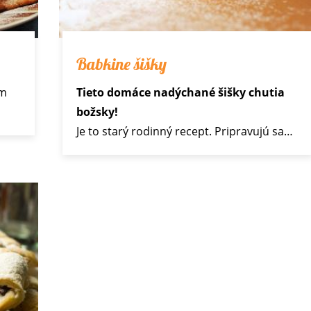
Babkine šišky
ým
Tieto domáce nadýchané šišky chutia
božsky!
Je to starý rodinný recept. Pripravujú sa…