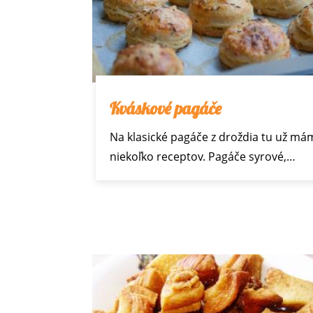
Kváskové pagáče
Na klasické pagáče z droždia tu už má
niekoľko receptov. Pagáče
syrové
,…