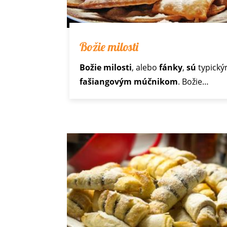
Božie milosti
Božie milosti
, alebo
fánky
,
sú
typick
fašiangovým múčnikom
. Božie…