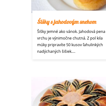
Šišky s jahodovým snehom
Šišky jemné ako vánok. Jahodová pena
vrchu je výnimočne chutná. Z pol kila
múky pripravíte 50 kusov ľahulinkých
nadýchaných šišiek.…