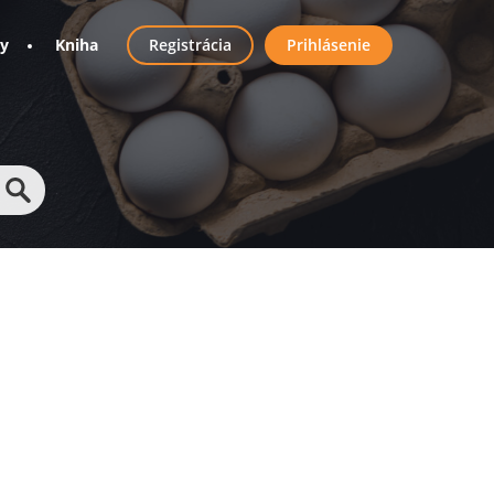
User
ny
Kniha
Registrácia
Prihlásenie
account
menu