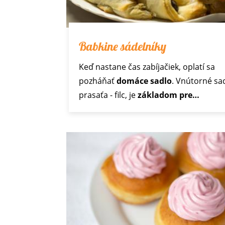
Babkine sádelníky
Keď nastane čas zabíjačiek, oplatí sa
pozháňať
domáce sadlo
. Vnútorné sad
prasaťa - filc, je
základom pre…