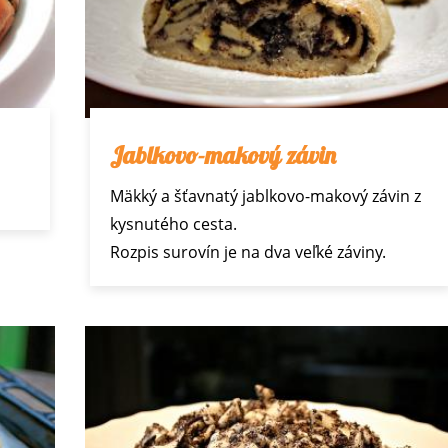
Jablkovo-makový závin
Mäkký a šťavnatý jablkovo-makový závin z
kysnutého cesta.
Rozpis surovín je na dva veľké záviny.