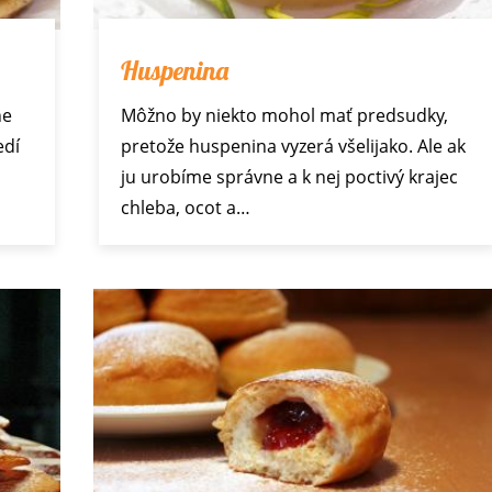
Huspenina
ne
Môžno by niekto mohol mať predsudky,
edí
pretože huspenina vyzerá všelijako. Ale ak
ju urobíme správne a k nej poctivý krajec
chleba, ocot a…