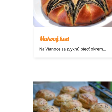
Makový kvet
Na
Vianoce
sa zvyknú piecť okrem…