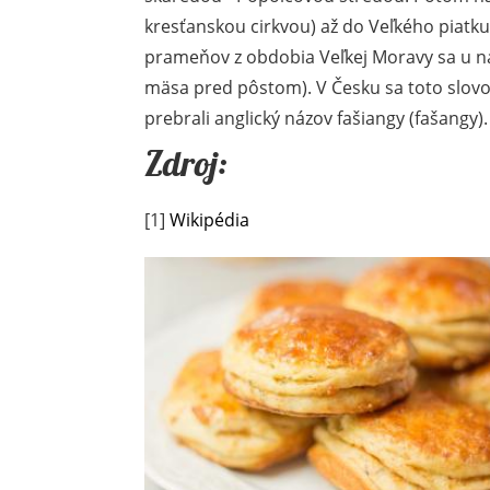
kresťanskou cirkvou) až do Veľkého piatk
prameňov z obdobia Veľkej Moravy sa u nás
mäsa pred pôstom). V Česku sa toto slov
prebrali anglický názov fašiangy (fašangy).
Zdroj:
[1]
Wikipédia