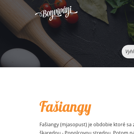
Vyhľ
Fašiangy
Fašiangy (mjasopust) je obdobie ktoré sa z
škaredou - Popolcovou stredou. Potom na