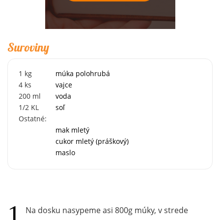
Suroviny
1
kg
múka polohrubá
4
ks
vajce
200
ml
voda
1/2
KL
soľ
Ostatné:
mak mletý
cukor mletý (práškový)
maslo
Na dosku nasypeme asi 800g múky, v strede