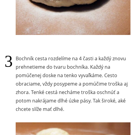
Bochník cesta rozdelíme na 4 časti a každý znovu
prehnetieme do tvaru bochníka. Každý na
pomúčenej doske na tenko vyvaľkáme. Cesto
obraciame, vždy posypeme a pomúčime troška aj
zhora. Tenké cestá necháme troška oschnúť a
potom nakrájame dlhé úzke pásy. Tak široké, aké
chcete slíže mať dlhé.