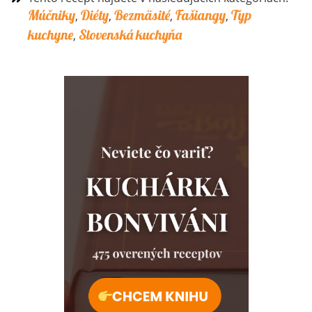
Múčniky
Diéty
Bezmäsité
Fašiangy
Typ
,
,
,
,
kuchyne
Slovenská kuchyňa
,