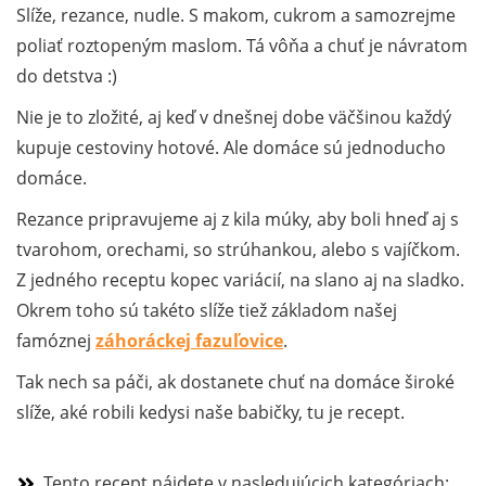
Slíže, rezance, nudle. S makom, cukrom a samozrejme
poliať roztopeným maslom. Tá vôňa a chuť je návratom
do detstva :)
Nie je to zložité, aj keď v dnešnej dobe väčšinou každý
kupuje cestoviny hotové. Ale domáce sú jednoducho
domáce.
Rezance pripravujeme aj z kila múky, aby boli hneď aj s
tvarohom, orechami, so strúhankou, alebo s vajíčkom.
Z jedného receptu kopec variácií, na slano aj na sladko.
Okrem toho sú takéto slíže tiež základom našej
famóznej
záhoráckej fazuľovice
.
Tak nech sa páči, ak dostanete chuť na domáce široké
slíže, aké robili kedysi naše babičky, tu je recept.
Tento recept nájdete v nasledujúcich kategóriach: