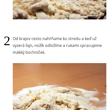
Od krajov cesto nahŕňame ku stredu a keď už
vyzerá fajn, nožík odložíme a rukami spracujeme
mäkký bochníček.