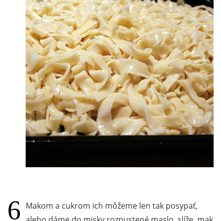
Makom a cukrom ich môžeme len tak posypať,
alebo dáme do misky rozpustené maslo, slíže, mak