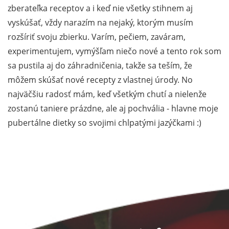
zberateľka receptov a i keď nie všetky stihnem aj
vyskúšať, vždy narazím na nejaký, ktorým musím
rozšíriť svoju zbierku. Varím, pečiem, zaváram,
experimentujem, vymýšľam niečo nové a tento rok som
sa pustila aj do záhradničenia, takže sa teším, že
môžem skúšať nové recepty z vlastnej úrody. No
najväčšiu radosť mám, keď všetkým chutí a nielenže
zostanú taniere prázdne, ale aj pochvália - hlavne moje
pubertálne dietky so svojimi chlpatými jazýčkami :)