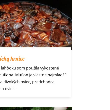
ícky hrniec
 lahôdku som použila vykostené
muflona. Muflon je vlastne najmladší
a divokých oviec, predchodca
ch oviec…