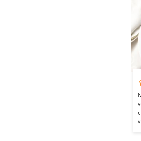
N
v
c
v