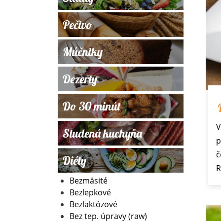
Pečivo
Múčniky
Dezerty
Do 30 minút
V
Studená kuchyňa
p
č
Diéty
R
Bezmäsité
Bezlepkové
Bezlaktózové
Bez tep. úpravy (raw)