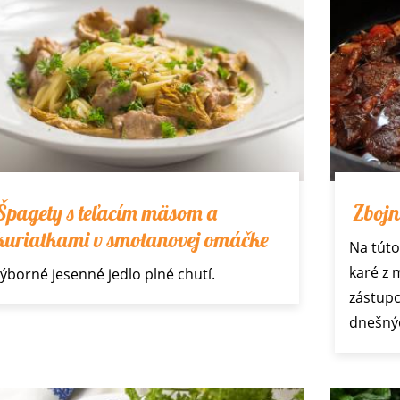
Špagety s teľacím mäsom a
Zbojn
kuriatkami v smotanovej omáčke
Na túto
karé z 
ýborné jesenné jedlo plné chutí.
zástupc
dnešný