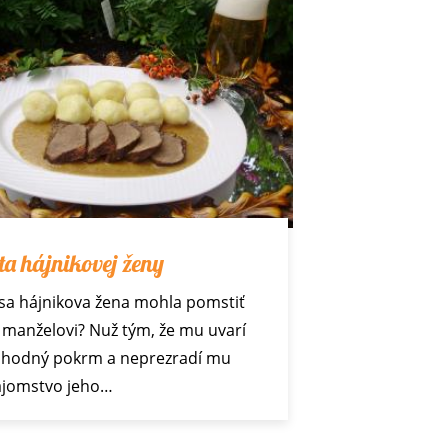
a hájnikovej ženy
sa hájnikova žena mohla pomstiť
manželovi? Nuž tým, že mu uvarí
lahodný pokrm a neprezradí mu
ajomstvo jeho…