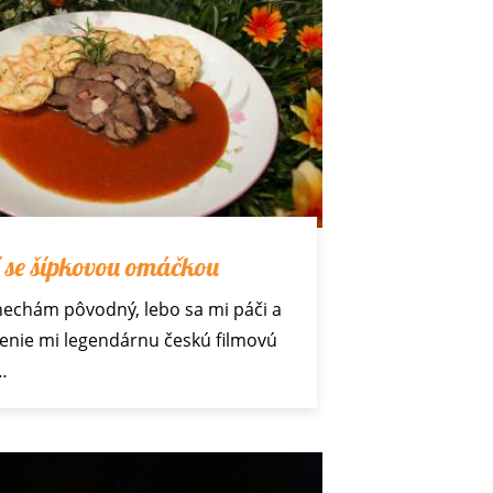
 se šípkovou omáčkou
echám pôvodný, lebo sa mi páči a
enie mi legendárnu českú filmovú
…