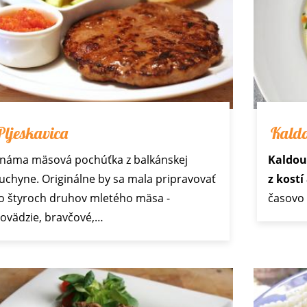
Pljeskavica
Kald
náma mäsová pochúťka z balkánskej
Kaldo
uchyne. Originálne by sa mala pripravovať
z kostí
o štyroch druhov mletého mäsa -
časovo 
ovädzie, bravčové,…