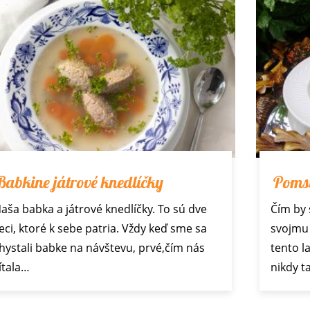
Babkine játrové knedlíčky
Pomst
aša babka a játrové knedlíčky. To sú dve
Čím by 
eci, ktoré k sebe patria. Vždy keď sme sa
svojmu 
hystali babke na návštevu, prvé,čím nás
tento 
ítala…
nikdy t