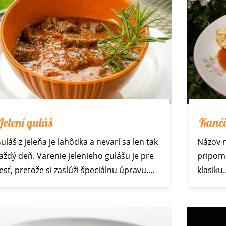
Jelení guláš
Kančí
uláš z jeleňa je lahôdka a nevarí sa len tak
Názov n
aždý deň. Varenie jelenieho gulášu je pre
pripom
esť, pretože si zaslúži špeciálnu úpravu.…
klasiku