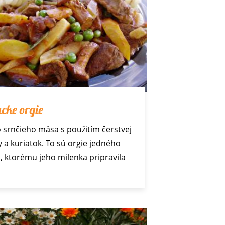
acke orgie
 srnčieho mäsa s použitím čerstvej
y a kuriatok. To sú orgie jedného
a, ktorému jeho milenka pripravila