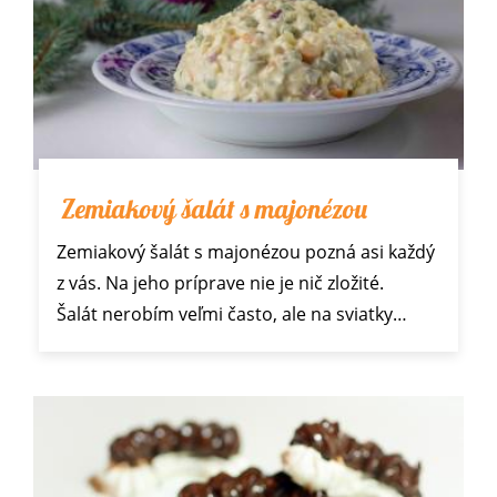
Zemiakový šalát s majonézou
Zemiakový šalát s majonézou pozná asi každý
z vás. Na jeho príprave nie je nič zložité.
Šalát nerobím veľmi často, ale na sviatky…