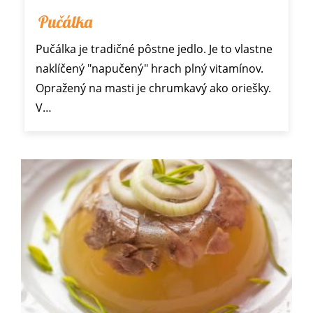
Pučálka
Pučálka je tradičné pôstne jedlo. Je to vlastne
naklíčený "napučený" hrach plný vitamínov.
Opražený na masti je chrumkavý ako oriešky.
V…