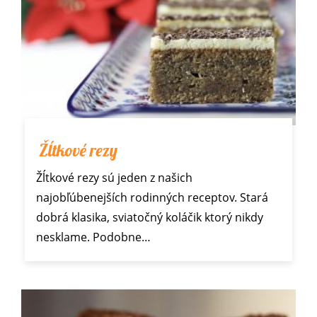
Žĺtkové rezy
Žĺtkové rezy sú jeden z našich
najobľúbenejších rodinných receptov. Stará
dobrá klasika, sviatočný koláčik ktorý nikdy
nesklame. Podobne…