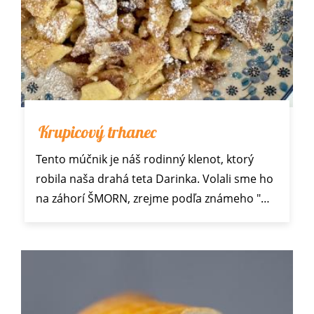
Krupicový trhanec
Tento múčnik je náš rodinný klenot, ktorý
robila naša drahá teta Darinka. Volali sme ho
na záhorí ŠMORN, zrejme podľa známeho "…