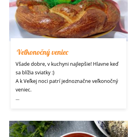
Veľkonočný veniec
Všade dobre, v kuchyni najlepšie! Hlavne keď
sa blížia sviatky :)
A k Veľkej noci patrí jednoznačne veľkonočný
veniec.
…