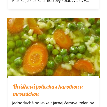
Klasika je klasika a metrový koláč zvlášť. V…
Hrášková polievka s karotkou a
mrveničkou
Jednoduchá polievka z jarnej čerstvej zeleniny.