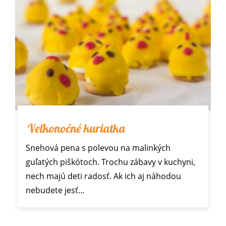
Veľkonočné kuriatka
Snehová pena s polevou na malinkých
guľatých piškótoch. Trochu zábavy v kuchyni,
nech majú deti radosť. Ak ich aj náhodou
nebudete jesť…