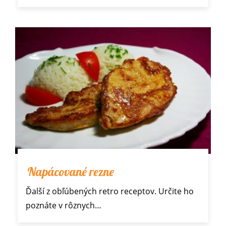
Napácované rezne
Ďalší z obľúbených
retro receptov
. Určite ho
poznáte v rôznych…