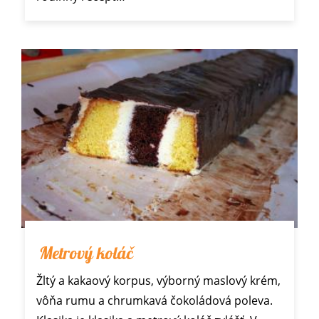
Metrový koláč
Žltý a kakaový korpus, výborný maslový krém,
vôňa rumu a chrumkavá čokoládová poleva.