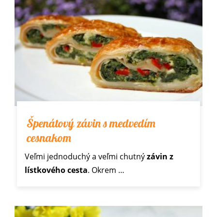
Špenátový závin s medvedím
cesnakom
Veľmi jednoduchý a veľmi chutný
závin z
lístkového cesta
. Okrem
…