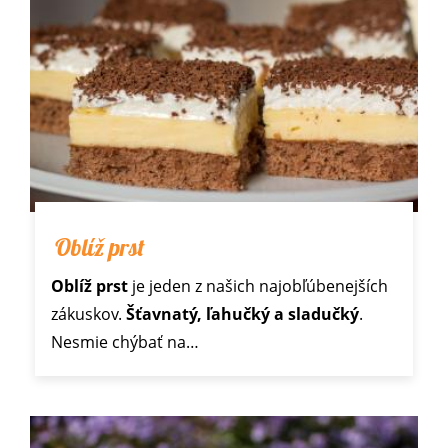
Oblíž prst
Oblíž prst
je jeden z našich najobľúbenejších
zákuskov.
Šťavnatý, ľahučký a sladučký
.
Nesmie chýbať na…