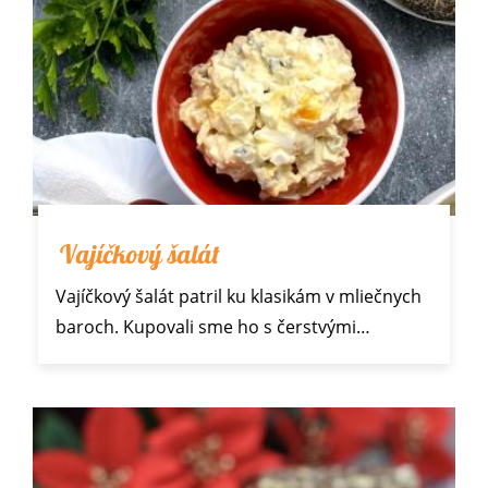
Vajíčkový šalát
Vajíčkový šalát patril ku klasikám v mliečnych
baroch. Kupovali sme ho s
čerstvými…