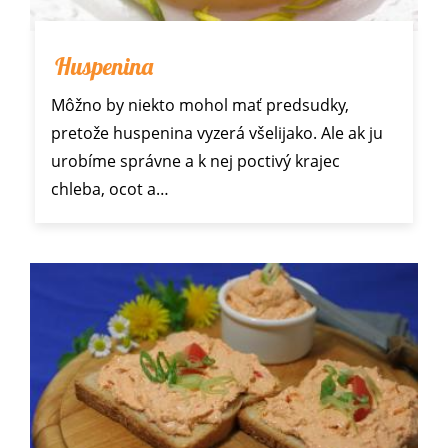
Huspenina
Môžno by niekto mohol mať predsudky,
pretože huspenina vyzerá všelijako. Ale ak ju
urobíme správne a k nej poctivý krajec
chleba, ocot a…