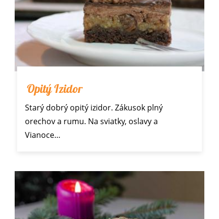
Opitý Izidor
Starý dobrý opitý izidor. Zákusok plný
orechov a rumu. Na sviatky, oslavy a
Vianoce
…