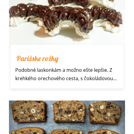
Parížske rožky
Podobné
laskonkám
a možno ešte lepšie. Z
krehkého orechového cesta, s čokoládovou…