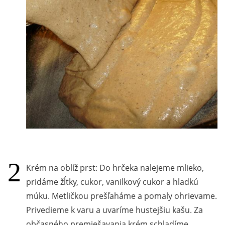
Krém na oblíž prst: Do hrčeka nalejeme mlieko,
pridáme žĺtky, cukor, vanilkový cukor a hladkú
múku. Metličkou prešľaháme a pomaly ohrievame.
Privedieme k varu a uvaríme hustejšiu kašu. Za
občasného premiešavania krém schladíme.