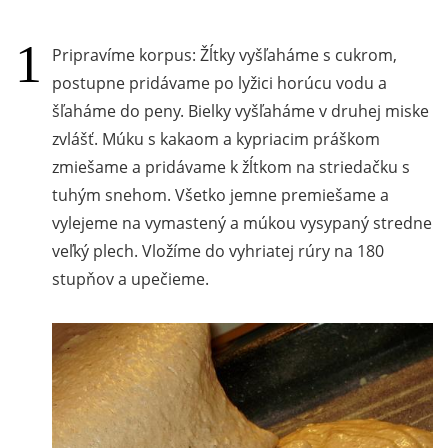
Pripravíme korpus: Žĺtky vyšľaháme s cukrom,
postupne pridávame po lyžici horúcu vodu a
šľaháme do peny. Bielky vyšľaháme v druhej miske
zvlášť. Múku s kakaom a kypriacim práškom
zmiešame a pridávame k žĺtkom na striedačku s
tuhým snehom. Všetko jemne premiešame a
vylejeme na vymastený a múkou vysypaný stredne
veľký plech. Vložíme do vyhriatej rúry na 180
stupňov a upečieme.