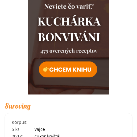
Suroviny
Korpus:
5
ks
vajce
200
g
cukor kryštál