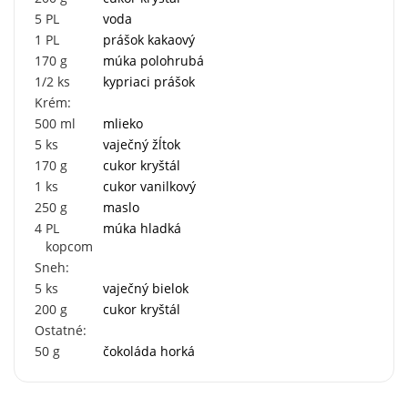
5
PL
voda
1
PL
prášok kakaový
170
g
múka polohrubá
1/2
ks
kypriaci prášok
Krém:
500
ml
mlieko
5
ks
vaječný žĺtok
170
g
cukor kryštál
1
ks
cukor vanilkový
250
g
maslo
4
PL
múka hladká
kopcom
Sneh:
5
ks
vaječný bielok
200
g
cukor kryštál
Ostatné:
50
g
čokoláda horká