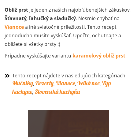
Oblíž prst
je jeden z našich najobľúbenejších zákuskov.
Šťavnatý, ľahučký a sladučký
. Nesmie chýbať na
Vianoce
a iné sviatočné príležitosti. Tento recept
jednoducho musíte vyskúšať. Upečte, ochutnajte a
oblížete si všetky prsty :)
Prípadne vyskúšajte variantu
karamelový oblíž prst
.
Tento recept nájdete v nasledujúcich kategóriach:
Múčniky
Dezerty
Vianoce
Veľká noc
Typ
,
,
,
,
kuchyne
Slovenská kuchyňa
,