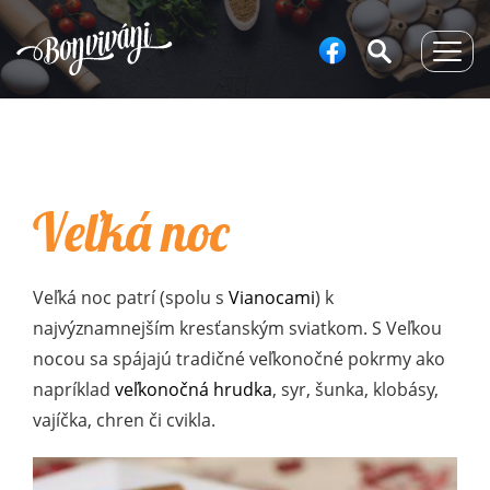
Togg
navig
Veľká noc
Veľká noc patrí (spolu s
Vianocami
) k
najvýznamnejším kresťanským sviatkom. S Veľkou
nocou sa spájajú tradičné veľkonočné pokrmy ako
napríklad
veľkonočná hrudka
, syr, šunka, klobásy,
vajíčka, chren či cvikla.