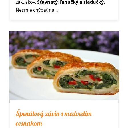
zákuskov.
Šťavnatý, ľahučký a sladučký
.
Nesmie chýbať na…
Špenátový závin s medvedím
cesnakom