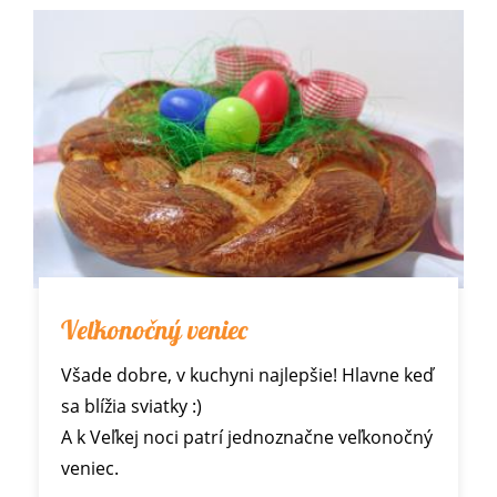
Veľkonočný veniec
Všade dobre, v kuchyni najlepšie! Hlavne keď
sa blížia sviatky :)
A k Veľkej noci patrí jednoznačne veľkonočný
veniec.