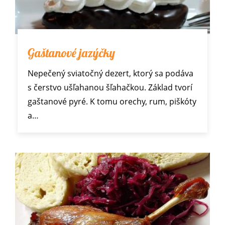
Gaštanové jazýčky
Nepečený sviatočný dezert, ktorý sa podáva
s čerstvo ušľahanou šľahačkou. Základ tvorí
gaštanové pyré. K tomu orechy, rum, piškóty
a…