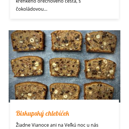
krehkého orechového cesta, s
čokoládovou…
Biskupský chlebíček
Žiadne
Vianoce
ani na Veľkú noc u nás