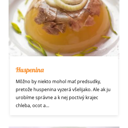
Huspenina
Môžno by niekto mohol mať predsudky,
pretože huspenina vyzerá všelijako. Ale ak ju
urobíme správne a k nej poctivý krajec
chleba, ocot a…