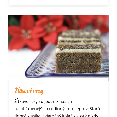
Žĺtkové rezy
Žĺtkové rezy sú jeden z našich
najobľúbenejších rodinných receptov. Stará
dobrá klasika, sviatočný koláčik ktorý nikdy