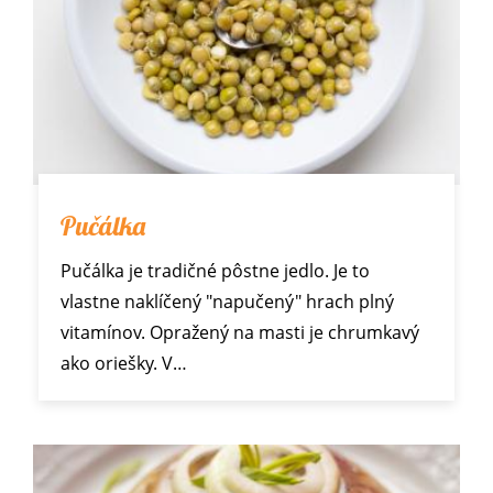
Pučálka
Pučálka je tradičné pôstne jedlo. Je to
vlastne naklíčený "napučený" hrach plný
vitamínov. Opražený na masti je chrumkavý
ako oriešky. V…