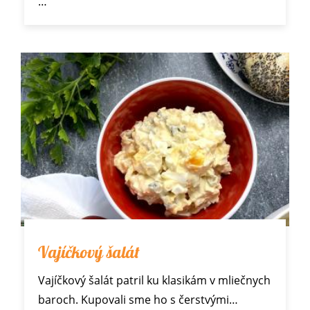
…
Vajíčkový šalát
Vajíčkový šalát patril ku klasikám v mliečnych
baroch. Kupovali sme ho s
čerstvými…