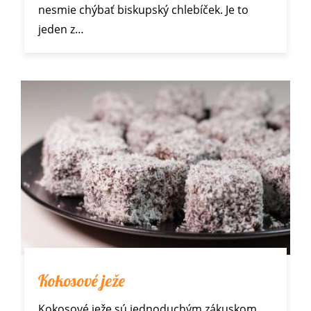
nesmie chýbať biskupský chlebíček. Je to
jeden z…
Kokosové ježe
Kokosové ježe sú jednoduchým zákuskom,