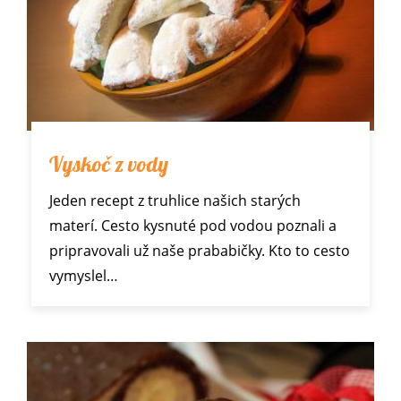
Vyskoč z vody
Jeden recept z truhlice našich starých
materí. Cesto kysnuté pod vodou poznali a
pripravovali už naše prababičky. Kto to cesto
vymyslel…