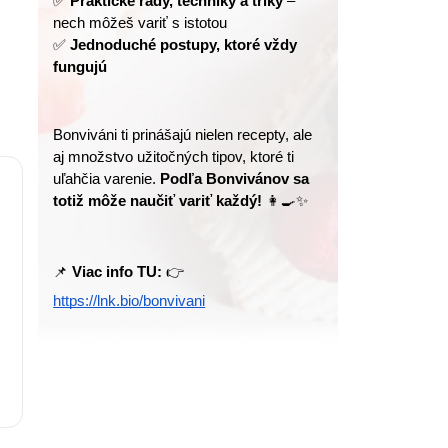
✅ 
Praktické rady, techniky a triky
 – 
nech môžeš variť s istotou
✅ 
Jednoduché postupy, ktoré vždy 
fungujú
Bonviváni ti prinášajú nielen recepty, ale 
aj množstvo užitočných tipov, ktoré ti 
uľahčia varenie. 
Podľa Bonvivánov sa 
totiž môže naučiť variť každý!
 👩‍🍳✨
📌 
Viac info TU:
 👉 
https://lnk.bio/bonvivani