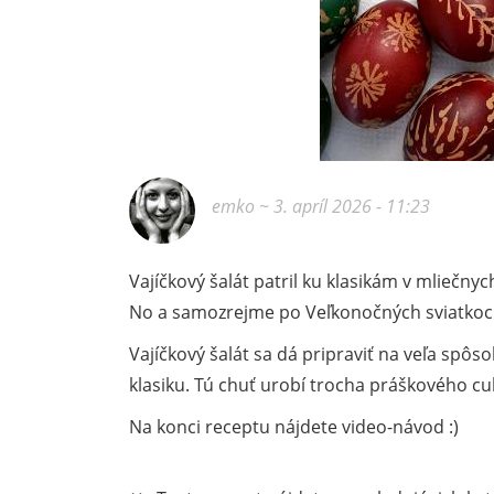
emko
~ 3. apríl 2026 - 11:23
Vajíčkový šalát patril ku klasikám v mliečn
No a samozrejme po Veľkonočných sviatkoch,
Vajíčkový šalát sa dá pripraviť na veľa spôs
klasiku. Tú chuť urobí trocha práškového c
Na konci receptu nájdete video-návod :)