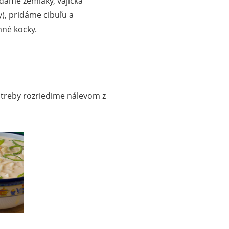
idáme zemiaky, vajíčka
), pridáme cibuľu a
mné kocky.
treby rozriedime nálevom z