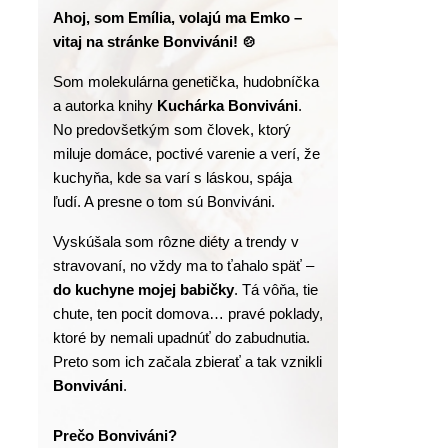
Ahoj, som Emília, volajú ma Emko – 
vitaj na stránke Bonviváni! 🍲
Som molekulárna genetička, hudobníčka 
a autorka knihy
 Kuchárka Bonviváni
. 
No predovšetkým som človek, ktorý 
miluje domáce, poctivé varenie a verí, že 
kuchyňa, kde sa varí s láskou, spája 
ľudí. A presne o tom sú Bonviváni.
Vyskúšala som rôzne diéty a trendy v 
stravovaní, no vždy ma to ťahalo späť – 
do kuchyne mojej babičky
. Tá vôňa, tie 
chute, ten pocit domova… pravé poklady, 
ktoré by nemali upadnúť do zabudnutia. 
Preto som ich začala zbierať a tak vznikli 
Bonviváni
.
Prečo Bonviváni?