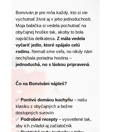
Bonviván je pre mňa každý, kto si vie 
vychutnať život aj v jeho jednoduchosti.
Moja babička si vedela pochutnať na 
obyčajnej hruške tak, akoby to bola 
najväčšia delikatesa. 
Z mála vedela 
vyčariť jedlo, ktoré spájalo celú 
rodinu.
 Nemali sme veľa, no nikdy nám 
nechýbala poriadna hostina – 
jednoduchá, no s láskou pripravená
.
Čo na Bonviváni nájdeš?
✅ 
Poctivú domácu kuchyňu
 – našu 
klasiku z obyčajných a bežne 
dostupných surovín
✅ 
Podrobné recepty
 – vysvetlené tak, 
aby ich zvládol aj začiatočník