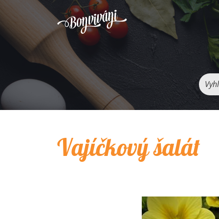
Vyhľ
Vajíčkový šalát