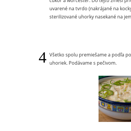
cukor a worcester. Do tejto zmesi pr
uvarené na tvrdo (nakrájané na kocky
sterilizované uhorky nasekané na je
Všetko spolu premiešame a podľa po
uhoriek. Podávame s pečivom.