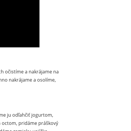
ch očistíme a nakrájame na
emno nakrájame a osolíme,
e ju odľahčiť jogurtom,
a octom, pridáme práškový