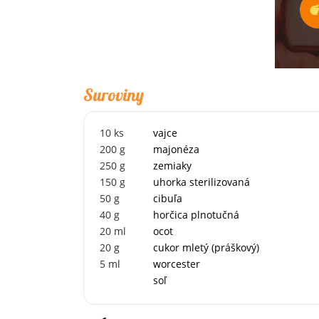
Suroviny
10
ks
vajce
200
g
majonéza
250
g
zemiaky
150
g
uhorka sterilizovaná
50
g
cibuľa
40
g
horčica plnotučná
20
ml
ocot
20
g
cukor mletý (práškový)
5
ml
worcester
soľ