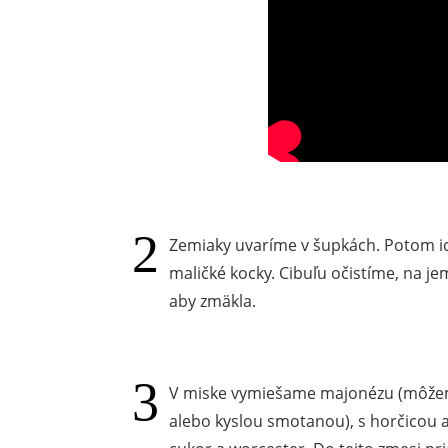
Zemiaky uvaríme v šupkách. Potom i
maličké kocky. Cibuľu očistíme, na j
aby zmäkla.
V miske vymiešame majonézu (môžem
alebo kyslou smotanou), s horčicou 