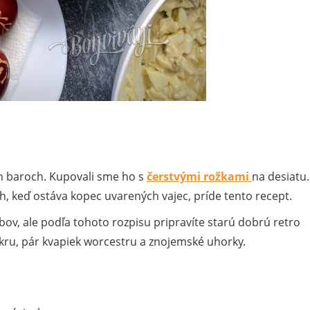
ych baroch. Kupovali sme ho s
čerstvými rožkami
na desiatu.
 keď ostáva kopec uvarených vajec, príde tento recept.
obov, ale podľa tohoto rozpisu pripravíte starú dobrú retro
ukru, pár kvapiek worcestru a znojemské uhorky.