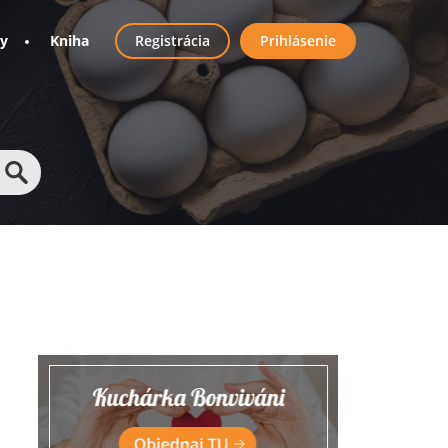
User
ny
Kniha
Registrácia
Prihlásenie
account
menu