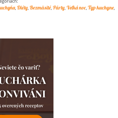
egóriach:
kuchyňa
Diéty
Bezmäsité
Párty
Veľká noc
Typ kuchyne
,
,
,
,
,
,