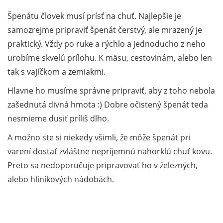
Špenátu človek musí prísť na chuť. Najlepšie je
samozrejme pripraviť špenát čerstvý, ale mrazený je
praktický. Vždy po ruke a rýchlo a jednoducho z neho
urobíme skvelú prílohu. K mäsu, cestovinám, alebo len
tak s vajíčkom a zemiakmi.
Hlavne ho musíme správne pripraviť, aby z toho nebola
zašednutá divná hmota :) Dobre očistený špenát teda
nesmieme dusiť príliš dlho.
A možno ste si niekedy všimli, že môže špenát pri
varení dostať zvláštne nepríjemnú nahorklú chuť kovu.
Preto sa nedoporučuje pripravovať ho v železných,
alebo hliníkových nádobách.