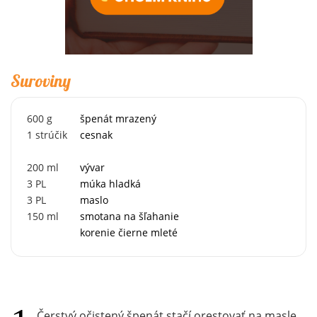
Suroviny
600
g
špenát mrazený
1
strúčik
cesnak
200
ml
vývar
3
PL
múka hladká
3
PL
maslo
150
ml
smotana na šľahanie
korenie čierne mleté
Čerstvý očistený špenát stačí orestovať na masle