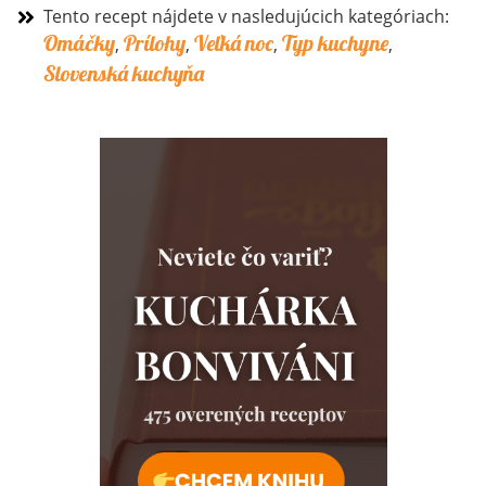
Tento recept nájdete v nasledujúcich kategóriach:
Omáčky
Prílohy
Veľká noc
Typ kuchyne
,
,
,
,
Slovenská kuchyňa