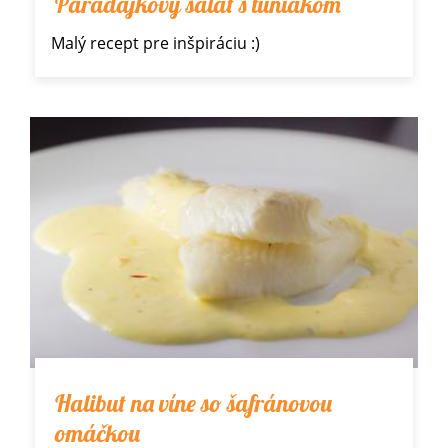
Paradajkový šalát s tuniakom
Malý recept pre inšpiráciu :)
Halibut na víne so šafránovou
omáčkou