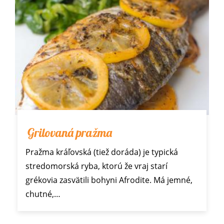
Grilovaná pražma
Pražma kráľovská (tiež doráda) je typická
stredomorská ryba, ktorú že vraj starí
grékovia zasvätili bohyni Afrodite. Má jemné,
chutné,…