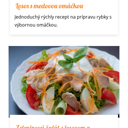
Losos s medovou omáčkou
Jednoduchý rýchly recept na prípravu rybky s
výbornou omáčkou.
Zeleninový šalát s lososom a