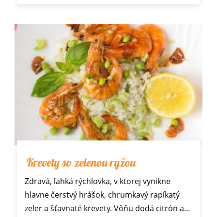
Krevety so zelenou ryžou
Zdravá, ľahká rýchlovka, v ktorej vynikne
hlavne čerstvý hrášok, chrumkavý rapíkatý
zeler a šťavnaté krevety. Vôňu dodá citrón a…