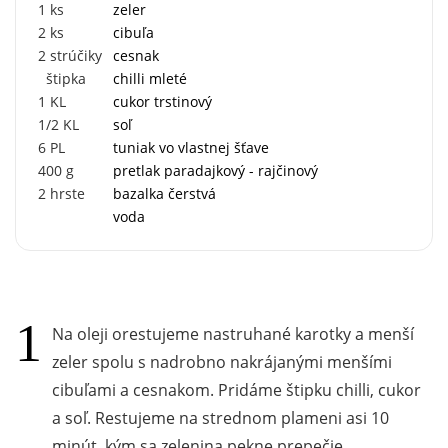
1
ks
zeler
2
ks
cibuľa
2
strúčiky
cesnak
štipka
chilli mleté
1
KL
cukor trstinový
1/2
KL
soľ
6
PL
tuniak vo vlastnej šťave
400
g
pretlak paradajkový - rajčinový
2
hrste
bazalka čerstvá
voda
Na oleji orestujeme nastruhané karotky a menší
zeler spolu s nadrobno nakrájanými menšími
cibuľami a cesnakom. Pridáme štipku chilli, cukor
a soľ. Restujeme na strednom plameni asi 10
minút, kým sa zelenina pekne prepečie.