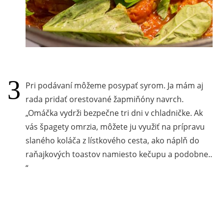
Pri podávaní môžeme posypať syrom. Ja mám aj
rada pridať orestované žapmiňóny navrch.
Omáčka vydrži bezpečne tri dni v chladničke. Ak
vás špagety omrzia, môžete ju využiť na prípravu
slaného koláča z lístkového cesta, ako náplň do
raňajkových toastov namiesto kečupu a podobne..