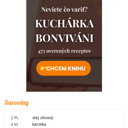
Suroviny
2
PL
olej olivový
4
ks
karotka