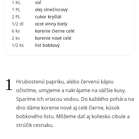
1
KL
soľ
1
PL
olej slnečnicový
2
PL
cukor kryštál
1/2
dl
ocot vínny biely
6
ks
korenie čierne celé
2
ks
korenie nové celé
1/2
ks
list bobkový
Hrubostenú papriku, alebo červenú kápiu
očistíme, umyjeme a nakrájame na väčšie kusy.
Sparíme ich vriacou vodou. Do každého pohára na
dno dáme korenie nové aj celé čierne, kúsok
bobkového listu. Môžeme dať aj koliesko cibule a
strúčik cesnaku.