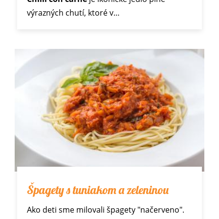
výrazných chutí, ktoré v…
Špagety s tuniakom a zeleninou
Ako deti sme milovali špagety "načerveno".