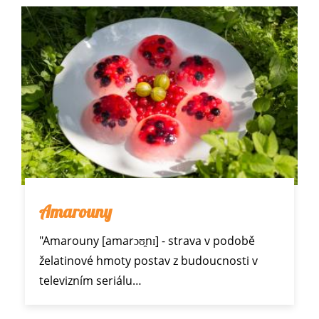
Amarouny
"Amarouny [amarɔʊ̯nɪ] - strava v podobě
želatinové hmoty postav z budoucnosti v
televizním seriálu…