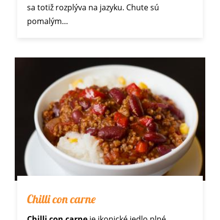
sa totiž rozplýva na jazyku. Chute sú
pomalým…
Chilli con carne
Chilli con carne
je ikonické jedlo plné