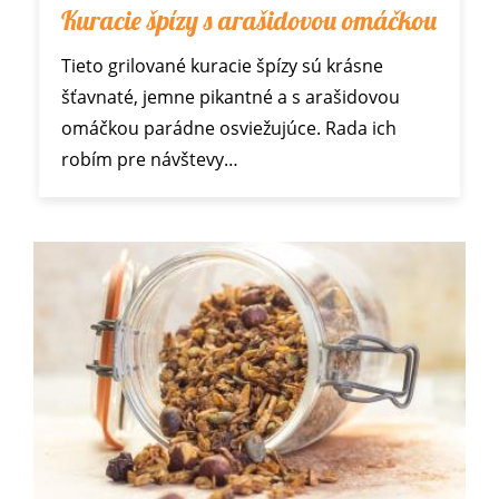
Kuracie špízy s arašidovou omáčkou
Tieto grilované kuracie špízy sú krásne
šťavnaté, jemne pikantné a s arašidovou
omáčkou parádne osviežujúce. Rada ich
robím pre návštevy…