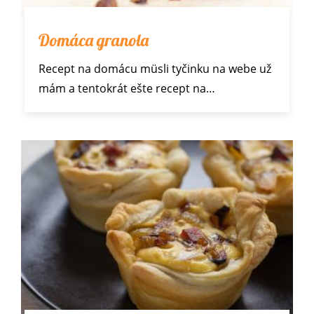
Domáca granola
Recept na
domácu müsli tyčinku
na webe už
mám a tentokrát ešte recept na…