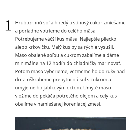
Hrubozrnnú soľ a hnedý trstinový cukor zmiešame
a poriadne votrieme do celého mäsa.
Potrebujeme väčší kus mäsa. Najlepšie pliecko,
alebo krkovičku. Malý kus by sa rýchle vysušil.
Mäso obalené soľou a cukrom zabalíme a dáme
minimálne na 12 hodín do chladničky marinovať.
Potom mäso vyberieme, vezmeme ho do ruky nad
drez, oškrabeme prebytočnú soľ s cukrom a
umyjeme ho jablkovým octom. Umyté mäso
vložíme do pekáča potretého olejom a celý kus
obalíme v namiešanej koreniacej zmesi.