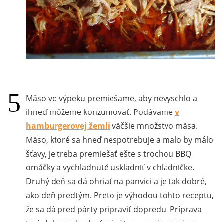
Mäso vo výpeku premiešame, aby nevyschlo a
ihneď môžeme konzumovať. Podávame
v
hamburgerovej žemli
väčšie množstvo mäsa.
Mäso, ktoré sa hneď nespotrebuje a malo by málo
šťavy, je treba premiešať ešte s trochou BBQ
omáčky a vychladnuté uskladniť v chladničke.
Druhý deň sa dá ohriať na panvici a je tak dobré,
ako deň predtým. Preto je výhodou tohto receptu,
že sa dá pred párty pripraviť dopredu. Príprava