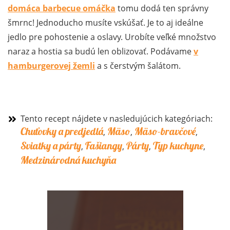
domáca barbecue omáčka
tomu dodá ten správny
šmrnc! Jednoducho musíte vskúšať. Je to aj ideálne
jedlo pre pohostenie a oslavy. Urobíte veľké množstvo
naraz a hostia sa budú len oblizovať. Podávame
v
hamburgerovej žemli
a s čerstvým šalátom.
Tento recept nájdete v nasledujúcich kategóriach:
Chuťovky a predjedlá
Mäso
Mäso-bravčové
,
,
,
Sviatky a párty
Fašiangy
Párty
Typ kuchyne
,
,
,
,
Medzinárodná kuchyňa