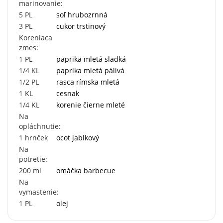
marinovanie:
5
PL
soľ hrubozrnná
3
PL
cukor trstinový
Koreniaca
zmes:
1
PL
paprika mletá sladká
1/4
KL
paprika mletá pálivá
1/2
PL
rasca rímska mletá
1
KL
cesnak
1/4
KL
korenie čierne mleté
Na
opláchnutie:
1
hrnček
ocot jablkový
Na
potretie:
200
ml
omáčka barbecue
Na
vymastenie:
1
PL
olej