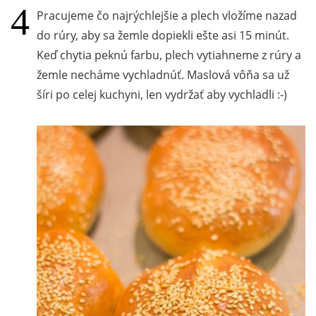
Pracujeme čo najrýchlejšie a plech vložíme nazad
do rúry, aby sa žemle dopiekli ešte asi 15 minút.
Keď chytia peknú farbu, plech vytiahneme z rúry a
žemle necháme vychladnúť. Maslová vôňa sa už
šíri po celej kuchyni, len vydržať aby vychladli :-)