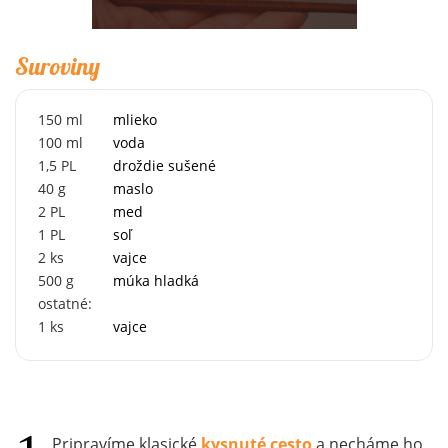
Suroviny
150
ml
mlieko
100
ml
voda
1,5
PL
droždie sušené
40
g
maslo
2
PL
med
1
PL
soľ
2
ks
vajce
500
g
múka hladká
ostatné:
1
ks
vajce
Pripravíme klasické
kysnuté cesto
a necháme ho