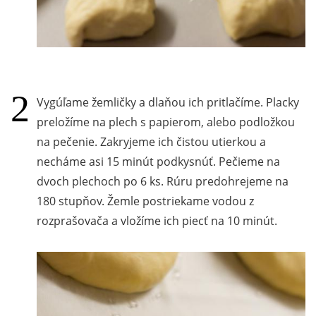
Vygúľame žemličky a dlaňou ich pritlačíme. Placky
preložíme na plech s papierom, alebo podložkou
na pečenie. Zakryjeme ich čistou utierkou a
necháme asi 15 minút podkysnúť. Pečieme na
dvoch plechoch po 6 ks. Rúru predohrejeme na
180 stupňov. Žemle postriekame vodou z
rozprašovača a vložíme ich piecť na 10 minút.