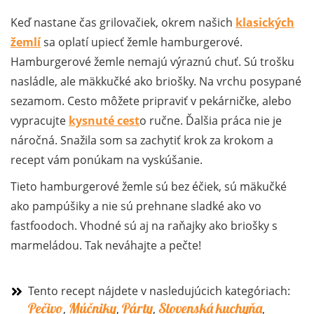
Keď nastane čas grilovačiek, okrem našich
klasických
žemlí
sa oplatí upiecť žemle hamburgerové.
Hamburgerové žemle nemajú výraznú chuť. Sú trošku
nasládle, ale mäkkučké ako briošky. Na vrchu posypané
sezamom. Cesto môžete pripraviť v pekárničke, alebo
vypracujte
kysnuté cest
o ručne. Ďalšia práca nie je
náročná. Snažila som sa zachytiť krok za krokom a
recept vám ponúkam na vyskúšanie.
Tieto hamburgerové žemle sú bez éčiek, sú mäkučké
ako pampúšiky a nie sú prehnane sladké ako vo
fastfoodoch. Vhodné sú aj na raňajky ako briošky s
marmeládou. Tak neváhajte a pečte!
Tento recept nájdete v nasledujúcich kategóriach:
Pečivo
Múčniky
Párty
Slovenská kuchyňa
,
,
,
,