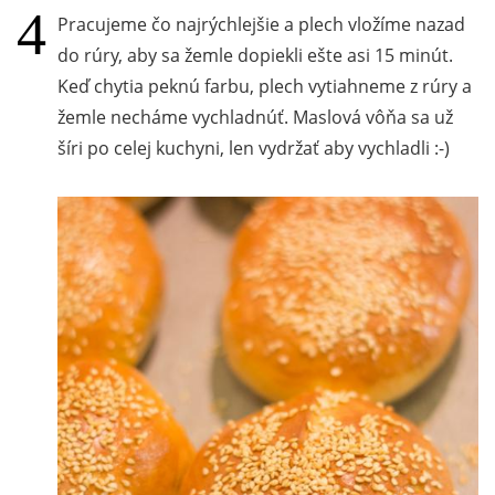
Pracujeme čo najrýchlejšie a plech vložíme nazad
do rúry, aby sa žemle dopiekli ešte asi 15 minút.
Keď chytia peknú farbu, plech vytiahneme z rúry a
žemle necháme vychladnúť. Maslová vôňa sa už
šíri po celej kuchyni, len vydržať aby vychladli :-)