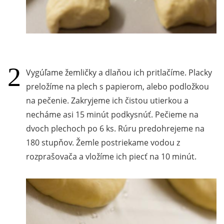
Vygúľame žemličky a dlaňou ich pritlačíme. Placky
preložíme na plech s papierom, alebo podložkou
na pečenie. Zakryjeme ich čistou utierkou a
necháme asi 15 minút podkysnúť. Pečieme na
dvoch plechoch po 6 ks. Rúru predohrejeme na
180 stupňov. Žemle postriekame vodou z
rozprašovača a vložíme ich piecť na 10 minút.