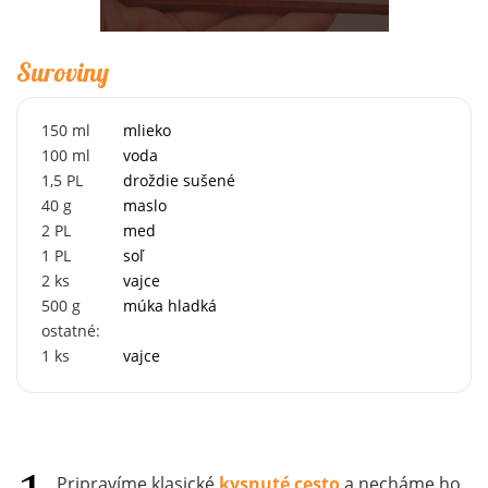
Suroviny
150
ml
mlieko
100
ml
voda
1,5
PL
droždie sušené
40
g
maslo
2
PL
med
1
PL
soľ
2
ks
vajce
500
g
múka hladká
ostatné:
1
ks
vajce
Pripravíme klasické
kysnuté cesto
a necháme ho