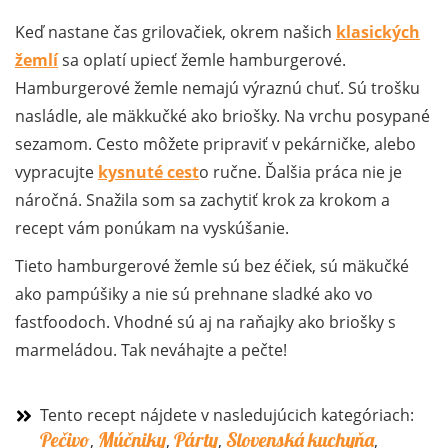
Keď nastane čas grilovačiek, okrem našich
klasických
žemlí
sa oplatí upiecť žemle hamburgerové.
Hamburgerové žemle nemajú výraznú chuť. Sú trošku
nasládle, ale mäkkučké ako briošky. Na vrchu posypané
sezamom. Cesto môžete pripraviť v pekárničke, alebo
vypracujte
kysnuté cest
o ručne. Ďalšia práca nie je
náročná. Snažila som sa zachytiť krok za krokom a
recept vám ponúkam na vyskúšanie.
Tieto hamburgerové žemle sú bez éčiek, sú mäkučké
ako pampúšiky a nie sú prehnane sladké ako vo
fastfoodoch. Vhodné sú aj na raňajky ako briošky s
marmeládou. Tak neváhajte a pečte!
Tento recept nájdete v nasledujúcich kategóriach:
Pečivo
Múčniky
Párty
Slovenská kuchyňa
,
,
,
,