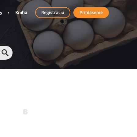
User
ny
Kniha
Registrácia
Prihlásenie
account
menu