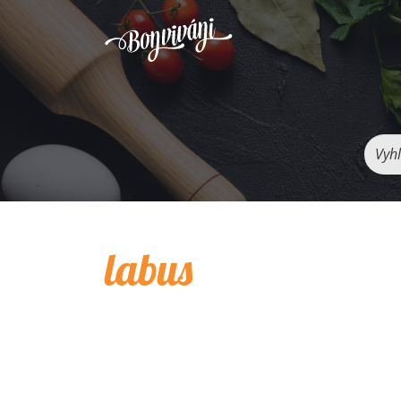
Vyhľ
labus