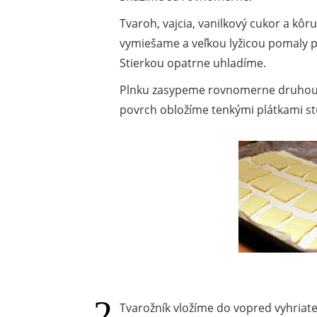
Tvaroh, vajcia, vanilkový cukor a kôr
vymiešame a veľkou lyžicou pomaly 
Stierkou opatrne uhladíme.
Plnku zasypeme rovnomerne druhou 
povrch obložíme tenkými plátkami s
Tvarožník vložíme do vopred vyhriate