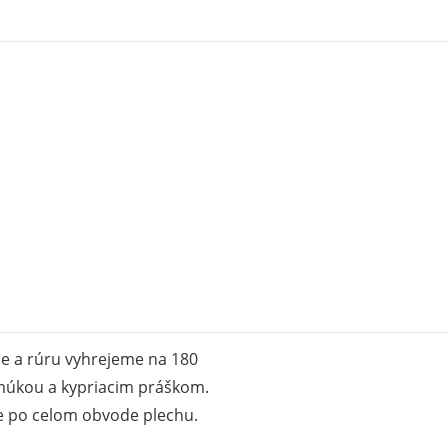
e a rúru vyhrejeme na 180
múkou a kypriacim práškom.
e po celom obvode plechu.