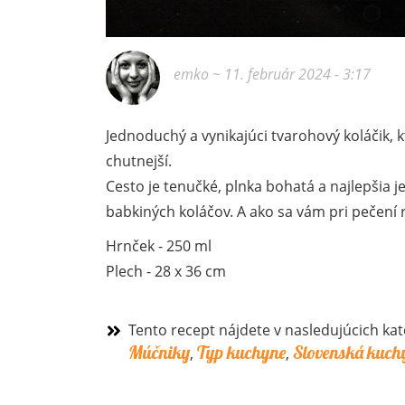
emko
~ 11. február 2024 - 3:17
Jednoduchý a vynikajúci tvarohový koláčik, k
chutnejší.
Cesto je tenučké, plnka bohatá a najlepšia 
babkiných koláčov. A ako sa vám pri pečení 
Hrnček - 250 ml
Plech - 28 x 36 cm
Tento recept nájdete v nasledujúcich kat
Múčniky
Typ kuchyne
Slovenská kuch
,
,