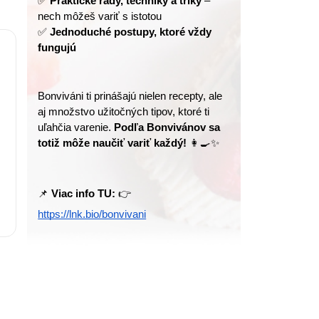
✅ 
Praktické rady, techniky a triky
 – 
nech môžeš variť s istotou
✅ 
Jednoduché postupy, ktoré vždy 
fungujú
Bonviváni ti prinášajú nielen recepty, ale 
aj množstvo užitočných tipov, ktoré ti 
uľahčia varenie. 
Podľa Bonvivánov sa 
totiž môže naučiť variť každý!
 👩‍🍳✨
📌 
Viac info TU:
 👉 
https://lnk.bio/bonvivani