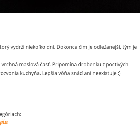
torý vydrží niekoľko dní. Dokonca čím je odležanejší, tým je
je vrchná maslová časť. Pripomína drobenku z poctivých
rozvonia kuchyňa. Lepšia vôňa snáď ani neexistuje :)
egóriach:
yňa