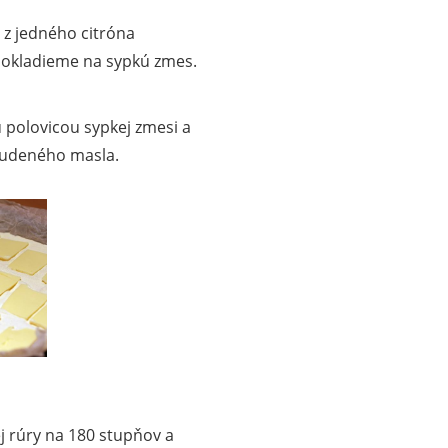
u z jedného citróna
pokladieme na sypkú zmes.
polovicou sypkej zmesi a
tudeného masla.
j rúry na 180 stupňov a