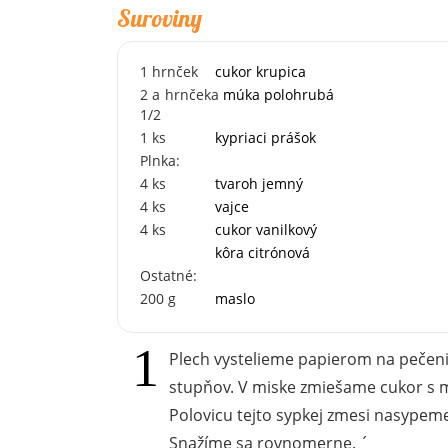
Suroviny
1
hrnček
cukor krupica
2 a
hrnčeka
múka polohrubá
1/2
1
ks
kypriaci prášok
Plnka:
4
ks
tvaroh jemný
4
ks
vajce
4
ks
cukor vanilkový
kôra citrónová
Ostatné:
200
g
maslo
Plech vystelieme papierom na pečeni
stupňov. V miske zmiešame cukor s 
Polovicu tejto sypkej zmesi nasypem
Snažíme sa rovnomerne. ´