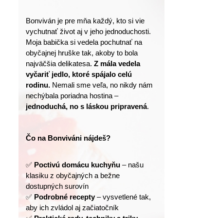
Bonviván je pre mňa každý, kto si vie 
vychutnať život aj v jeho jednoduchosti.
Moja babička si vedela pochutnať na 
obyčajnej hruške tak, akoby to bola 
najväčšia delikatesa. 
Z mála vedela 
vyčariť jedlo, ktoré spájalo celú 
rodinu.
 Nemali sme veľa, no nikdy nám 
nechýbala poriadna hostina – 
jednoduchá, no s láskou pripravená
.
Čo na Bonviváni nájdeš?
✅ 
Poctivú domácu kuchyňu
 – našu 
klasiku z obyčajných a bežne 
dostupných surovín
✅ 
Podrobné recepty
 – vysvetlené tak, 
aby ich zvládol aj začiatočník