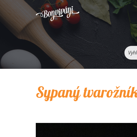
Vyhľ
Sypaný tvarožní