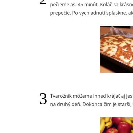
pečieme asi 45 minút. Koláč sa krásn
prepečie. Po vychladnutí spľaskne, ale
Tvarožník môžeme ihneď krájať aj jesť
na druhý deň. Dokonca čím je starší, t