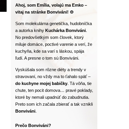
Ahoj, som Emília, volajú ma Emko – 
vitaj na stránke Bonviváni! 🍲
Som molekulárna genetička, hudobníčka 
a autorka knihy
 Kuchárka Bonviváni
. 
No predovšetkým som človek, ktorý 
miluje domáce, poctivé varenie a verí, že 
kuchyňa, kde sa varí s láskou, spája 
ľudí. A presne o tom sú Bonviváni.
Vyskúšala som rôzne diéty a trendy v 
stravovaní, no vždy ma to ťahalo späť – 
do kuchyne mojej babičky
. Tá vôňa, tie 
chute, ten pocit domova… pravé poklady, 
ktoré by nemali upadnúť do zabudnutia. 
Preto som ich začala zbierať a tak vznikli 
Bonviváni
.
Prečo Bonviváni?