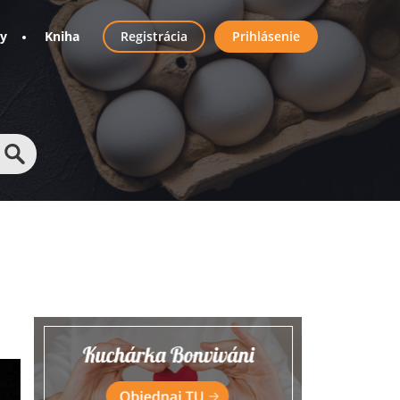
User
ny
Kniha
Registrácia
Prihlásenie
account
menu