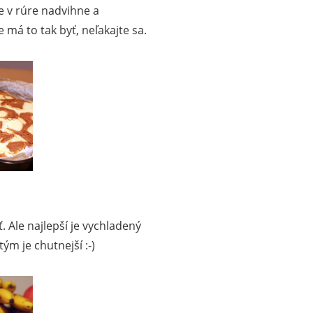
e v rúre nadvihne a
 má to tak byť, neľakajte sa.
. Ale najlepší je vychladený
ým je chutnejší :-)