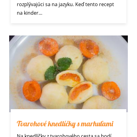
rozplývajúci sa na jazyku. Keď tento recept
na kinder…
Tvarohové knedlíčky s marhuľami
Na knedlíčky z tvarohového cesta sa hodí