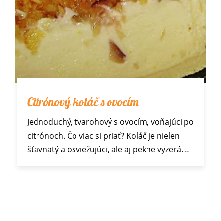
Citrónový koláč s ovocím
Jednoduchý, tvarohový s ovocím, voňajúci po
citrónoch. Čo viac si priať? Koláč je nielen
šťavnatý a osviežujúci, ale aj pekne vyzerá.…