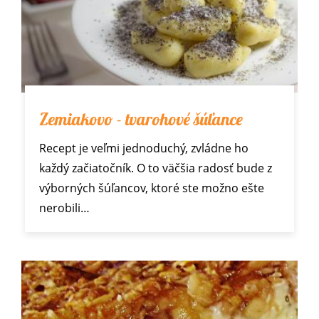
Zemiakovo - tvarohové šúľance
Recept je veľmi jednoduchý, zvládne ho
každý začiatočník. O to väčšia radosť bude z
výborných šúľancov, ktoré ste možno ešte
nerobili…