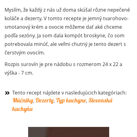
Myslím, že každý z nás už doma skúšal rôzne nepečené
koláče a dezerty. V tomto recepte je jemný tvarohovo-
smotanový krém a ovocie môžeme dať aké chceme
podľa sezóny. Ja som dala kompót broskyne, čo som
potrebovala minúť, ale veľmi chutný je tento dezert s
čerstvým ovocím.
Rozpis surovín je pre nádobu s rozmerom 24 x 22 a
výška - 7 cm.
Tento recept nájdete v nasledujúcich kategóriach:
Múčniky
Dezerty
Typ kuchyne
Slovenská
,
,
,
kuchyňa