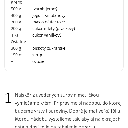
Krém:
500
g
tvaroh jemný
400
g
jogurt smotanový
300
g
maslo nátierkové
200
g
cukor mletý (práškový)
4
ks
cukor vanilkový
Ostatné:
300
g
piškóty cukrárske
150
ml
sirup
+
ovocie
Najskôr z uvedených surovín metličkou
vymiešame krém. Pripravíme si nádobu, do ktorej
budeme vrstviť suroviny. Dobré je mať veľkú fóliu,
ktorou nádobu vystelieme tak, aby aj na okrajoch
ostalo dosť fólie na zabalenie dezertu.