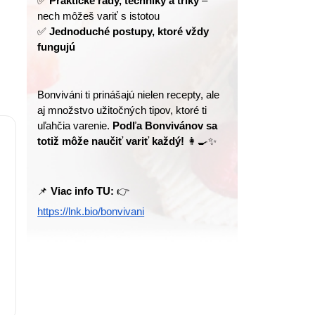
✅ 
Praktické rady, techniky a triky
 – 
nech môžeš variť s istotou
✅ 
Jednoduché postupy, ktoré vždy 
fungujú
Bonviváni ti prinášajú nielen recepty, ale 
aj množstvo užitočných tipov, ktoré ti 
uľahčia varenie. 
Podľa Bonvivánov sa 
totiž môže naučiť variť každý!
 👩‍🍳✨
📌 
Viac info TU:
 👉 
https://lnk.bio/bonvivani