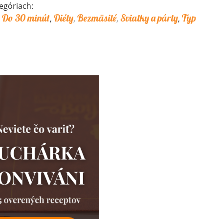
egóriach:
Do 30 minút
Diéty
Bezmäsité
Sviatky a párty
Typ
,
,
,
,
,