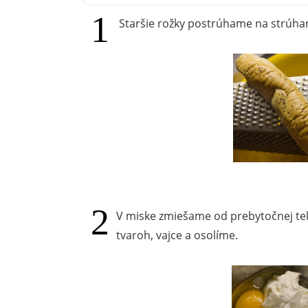
Staršie rožky postrúhame na strúh
V miske zmiešame od prebytočnej te
tvaroh, vajce a osolíme.