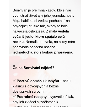
Bonviván je pre mňa každý, kto si vie 
vychutnať život aj v jeho jednoduchosti.
Moja babička si vedela pochutnať na 
obyčajnej hruške tak, akoby to bola 
najväčšia delikatesa. 
Z mála vedela 
vyčariť jedlo, ktoré spájalo celú 
rodinu.
 Nemali sme veľa, no nikdy nám 
nechýbala poriadna hostina – 
jednoduchá, no s láskou pripravená
.
Čo na Bonviváni nájdeš?
✅ 
Poctivú domácu kuchyňu
 – našu 
klasiku z obyčajných a bežne 
dostupných surovín
✅ 
Podrobné recepty
 – vysvetlené tak, 
aby ich zvládol aj začiatočník