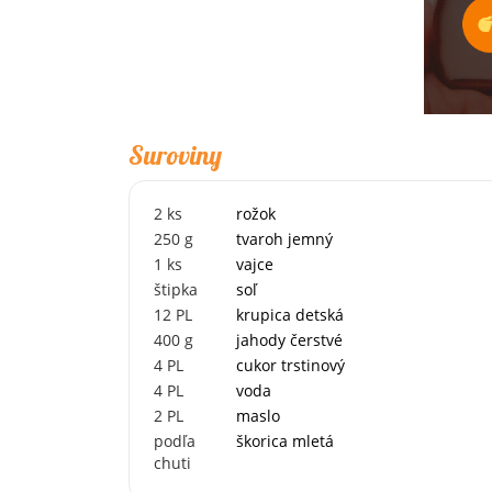
Suroviny
2
ks
rožok
250
g
tvaroh jemný
1
ks
vajce
štipka
soľ
12
PL
krupica detská
400
g
jahody čerstvé
4
PL
cukor trstinový
4
PL
voda
2
PL
maslo
podľa
škorica mletá
chuti