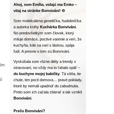
Ahoj, som Emília, volajú ma Emko – 
vitaj na stránke Bonviváni! 🍲
Som molekulárna genetička, hudobníčka 
a autorka knihy
 Kuchárka Bonviváni
. 
No predovšetkým som človek, ktorý 
miluje domáce, poctivé varenie a verí, že 
kuchyňa, kde sa varí s láskou, spája 
ľudí. A presne o tom sú Bonviváni.
Vyskúšala som rôzne diéty a trendy v 
čím
stravovaní, no vždy ma to ťahalo späť – 
do kuchyne mojej babičky
. Tá vôňa, tie 
jú
chute, ten pocit domova… pravé poklady, 
ktoré by nemali upadnúť do zabudnutia. 
Preto som ich začala zbierať a tak vznikli 
Bonviváni
.
Prečo Bonviváni?