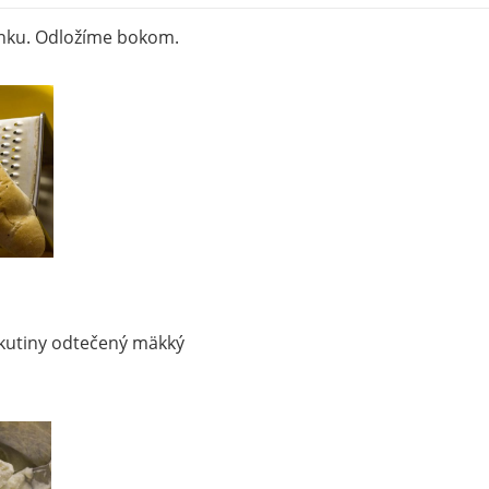
anku. Odložíme bokom.
kutiny odtečený mäkký