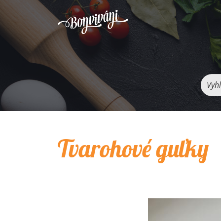
Vyhľ
Tvarohové guľky