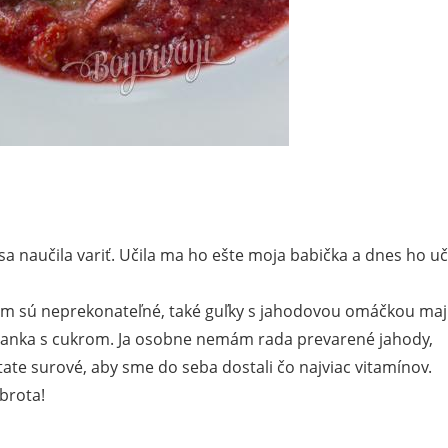
sa naučila variť. Učila ma ho ešte moja babička a dnes ho u
om sú neprekonateľné, také guľky s jahodovou omáčkou ma
hanka s cukrom. Ja osobne nemám rada prevarené jahody,
ate surové, aby sme do seba dostali čo najviac vitamínov.
brota!