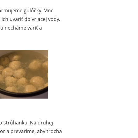
formujeme gulôčky. Mne
ich uvariť do vriacej vody.
ku necháme variť a
o strúhanku. Na druhej
kor a prevaríme, aby trocha