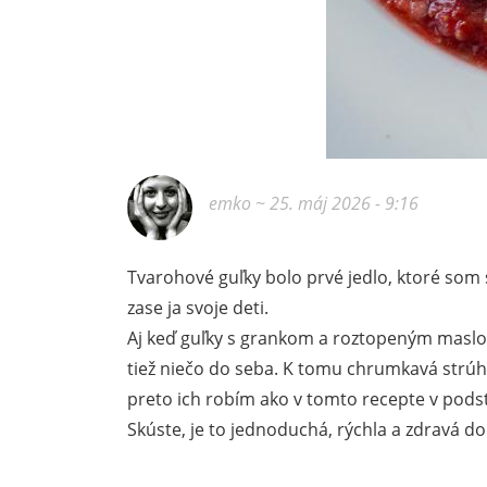
emko
~ 25. máj 2026 - 9:16
Tvarohové guľky bolo prvé jedlo, ktoré som 
zase ja svoje deti.
Aj keď guľky s grankom a roztopeným masl
tiež niečo do seba. K tomu chrumkavá strú
preto ich robím ako v tomto recepte v podst
Skúste, je to jednoduchá, rýchla a zdravá do