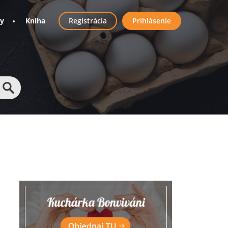
User
ny
Kniha
Registrácia
Prihlásenie
account
menu