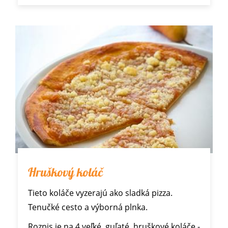
Hruškový koláč
Tieto koláče vyzerajú ako sladká pizza.
Tenučké cesto a výborná plnka.
Rozpis je na 4 veľké, guľaté, hruškové koláče -