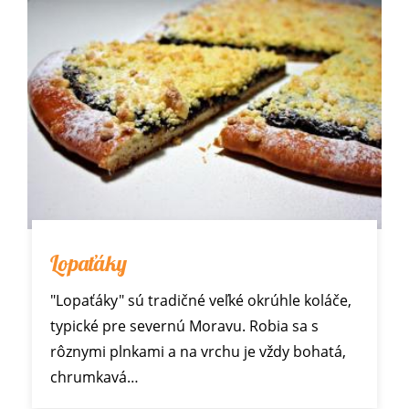
Lopaťáky
"Lopaťáky" sú tradičné veľké okrúhle koláče,
typické pre severnú Moravu. Robia sa s
rôznymi plnkami a na vrchu je vždy bohatá,
chrumkavá…