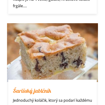
frgále.…
Šarišský jablčník
Jednoduchý koláčik, ktorý sa podarí každému