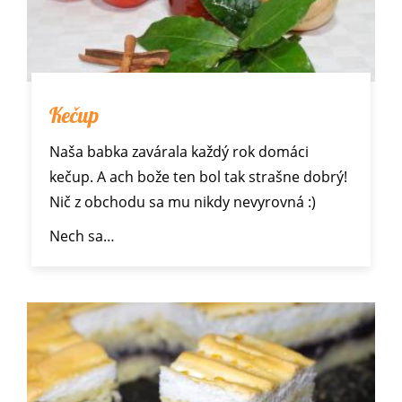
Kečup
Naša babka zavárala každý rok domáci
kečup. A ach bože ten bol tak strašne dobrý!
Nič z obchodu sa mu nikdy nevyrovná :)
Nech sa…