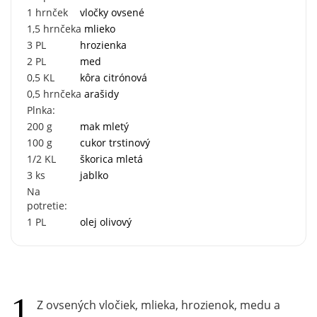
1
hrnček
vločky ovsené
1,5
hrnčeka
mlieko
3
PL
hrozienka
2
PL
med
0,5
KL
kôra citrónová
0,5
hrnčeka
arašidy
Plnka:
200
g
mak mletý
100
g
cukor trstinový
1/2
KL
škorica mletá
3
ks
jablko
Na
potretie:
1
PL
olej olivový
Z ovsených vločiek, mlieka, hrozienok, medu a