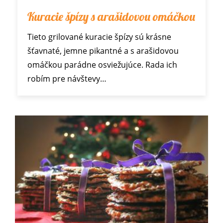
Kuracie špízy s arašidovou omáčkou
Tieto grilované kuracie špízy sú krásne
šťavnaté, jemne pikantné a s arašidovou
omáčkou parádne osviežujúce. Rada ich
robím pre návštevy…