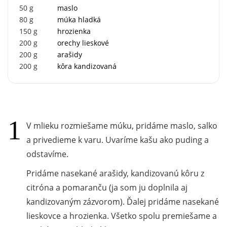
50
g
maslo
80
g
múka hladká
150
g
hrozienka
200
g
orechy lieskové
200
g
arašidy
200
g
kôra kandizovaná
V mlieku rozmiešame múku, pridáme maslo, salko
a privedieme k varu. Uvaríme kašu ako puding a
odstavíme.
Pridáme nasekané arašidy, kandizovanú kôru z
citróna a pomaranču (ja som ju doplnila aj
kandizovaným zázvorom). Ďalej pridáme nasekané
lieskovce a hrozienka. Všetko spolu premiešame a