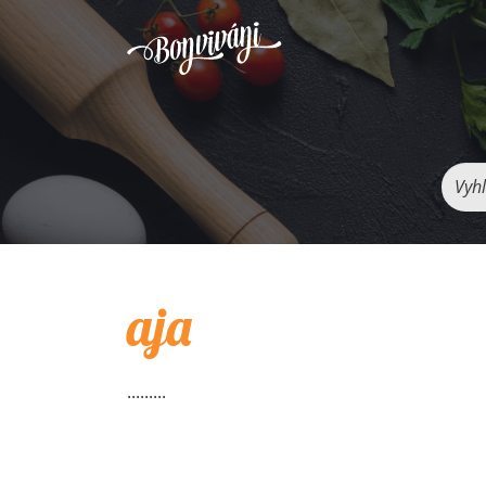
Vyhľ
aja
.........