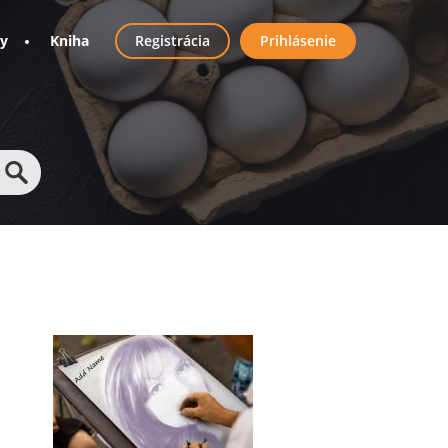
User
ny
Kniha
Registrácia
Prihlásenie
account
menu