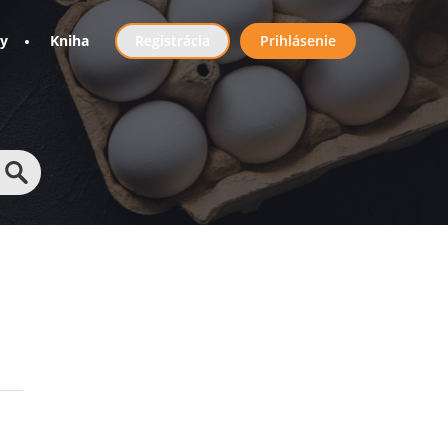
User
ny
Kniha
Registrácia
Prihlásenie
account
menu