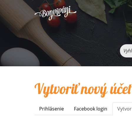
Vyhľ
Vytvoriť nový účet
Prihlásenie
Facebook login
Vytvor
Primary
tabs