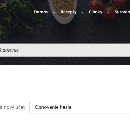
Domov
Recepty
Články
Surovi
adávanie
iť nový účet
(aktívna
Obnovenie hesla
karta)