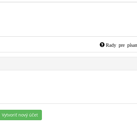
Rady pre písan
Vytvoriť nový účet