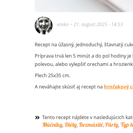
emko
~ 21. august 2025 - 14:53
Recept na úžasný, jednoduchý, šťavnatý cuket
Príprava trvá len 5 minút a do pol hodiny j
polevou, alebo vylepšiť orechami a hrozien
Plech 25x35 cm.
A neváhajte skúsiť aj recept na
hrnčekový c
Tento recept nájdete v nasledujúcich kat
Múčniky
Diéty
Bezmäsité
Párty
Typ 
,
,
,
,