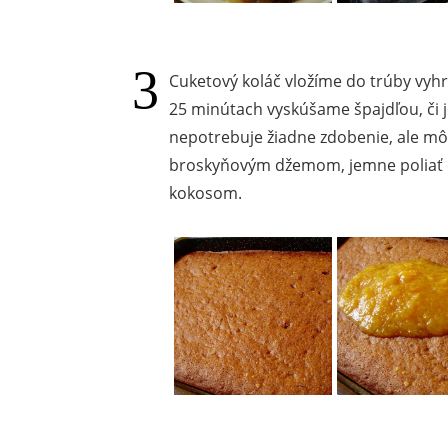
Cuketový koláč vložíme do trúby vyhr
25 minútach vyskúšame špajdľou, či j
nepotrebuje žiadne zdobenie, ale m
broskyňovým džemom, jemne poliať 
kokosom.