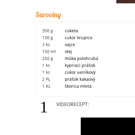
Suroviny
350
g
cuketa
150
g
cukor krupica
3
ks
vajce
150
ml
olej
250
g
múka polohrubá
1
ks
kypriaci prášok
1
ks
cukor vanilkový
2
PL
prášok kakaový
1
KL
škorica mletá
VIDEORECEPT: