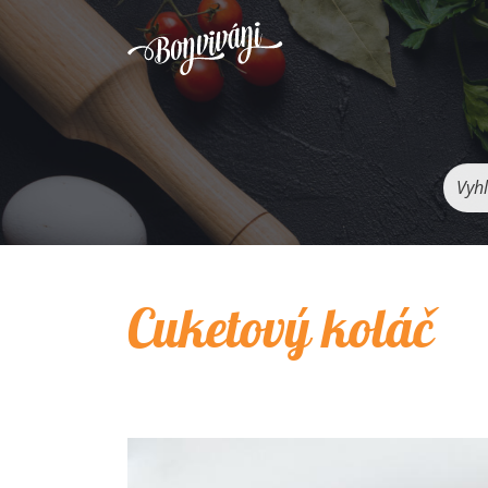
Vyhľ
Cuketový koláč