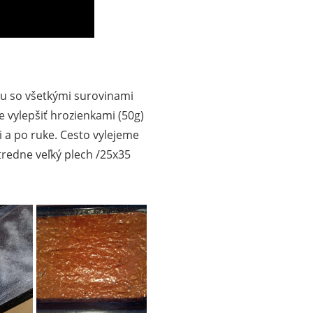
u so všetkými surovinami
vylepšiť hrozienkami (50g)
i a po ruke. Cesto vylejeme
redne veľký plech /25x35