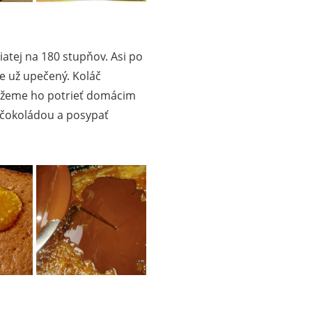
iatej na 180 stupňov. Asi po
e už upečený. Koláč
ôžeme ho potrieť domácim
čokoládou a posypať