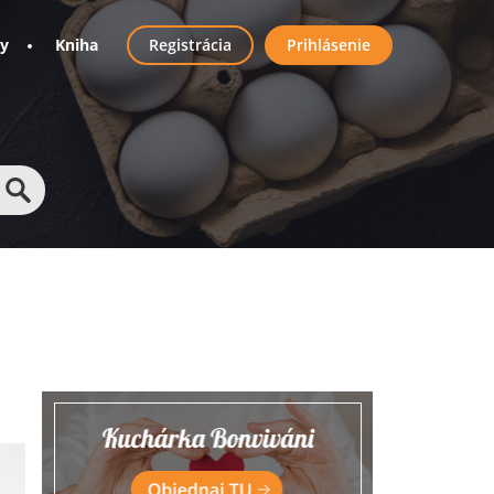
User
ny
Kniha
Registrácia
Prihlásenie
account
menu