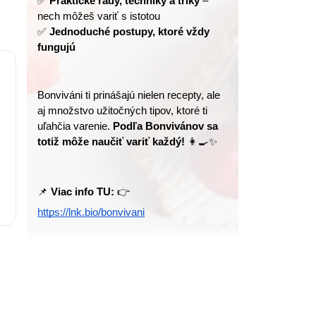
✅ 
Praktické rady, techniky a triky
 – 
nech môžeš variť s istotou
✅ 
Jednoduché postupy, ktoré vždy 
fungujú
Bonviváni ti prinášajú nielen recepty, ale 
aj množstvo užitočných tipov, ktoré ti 
uľahčia varenie. 
Podľa Bonvivánov sa 
totiž môže naučiť variť každý!
 👩‍🍳✨
📌 
Viac info TU:
 👉 
https://lnk.bio/bonvivani