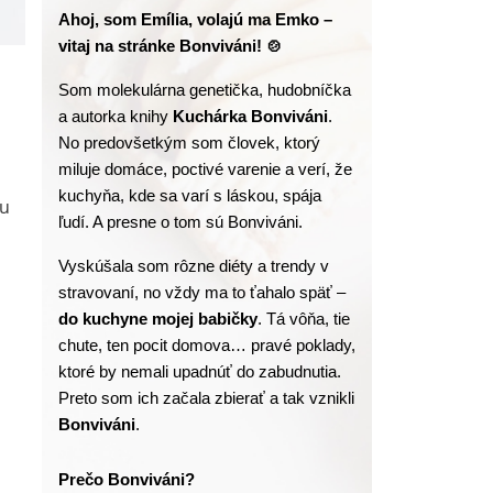
Ahoj, som Emília, volajú ma Emko – 
vitaj na stránke Bonviváni! 🍲
Som molekulárna genetička, hudobníčka 
a autorka knihy
 Kuchárka Bonviváni
. 
No predovšetkým som človek, ktorý 
miluje domáce, poctivé varenie a verí, že 
kuchyňa, kde sa varí s láskou, spája 
ou
ľudí. A presne o tom sú Bonviváni.
Vyskúšala som rôzne diéty a trendy v 
stravovaní, no vždy ma to ťahalo späť – 
do kuchyne mojej babičky
. Tá vôňa, tie 
chute, ten pocit domova… pravé poklady, 
ktoré by nemali upadnúť do zabudnutia. 
Preto som ich začala zbierať a tak vznikli 
Bonviváni
.
Prečo Bonviváni?