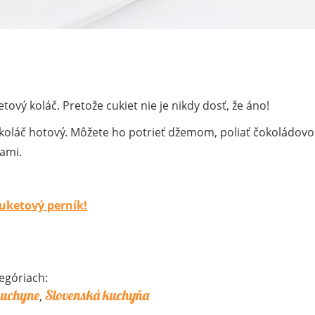
ový koláč. Pretože cukiet nie je nikdy dosť, že áno!
e koláč hotový. Môžete ho potrieť džemom, poliať čokoládov
kami.
uketový perník!
egóriach:
kuchyne
Slovenská kuchyňa
,