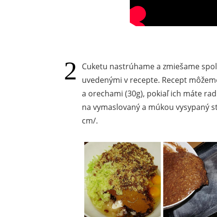
Cuketu nastrúhame a zmiešame spol
uvedenými v recepte. Recept môžeme 
a orechami (30g), pokiaľ ich máte rad
na vymaslovaný a múkou vysypaný st
cm/.