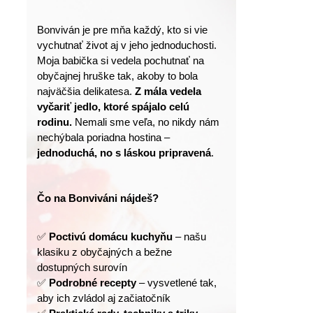
Bonviván je pre mňa každý, kto si vie 
vychutnať život aj v jeho jednoduchosti.
Moja babička si vedela pochutnať na 
obyčajnej hruške tak, akoby to bola 
najväčšia delikatesa. 
Z mála vedela 
vyčariť jedlo, ktoré spájalo celú 
rodinu.
 Nemali sme veľa, no nikdy nám 
nechýbala poriadna hostina – 
jednoduchá, no s láskou pripravená
.
Čo na Bonviváni nájdeš?
✅ 
Poctivú domácu kuchyňu
 – našu 
klasiku z obyčajných a bežne 
dostupných surovín
✅ 
Podrobné recepty
 – vysvetlené tak, 
aby ich zvládol aj začiatočník