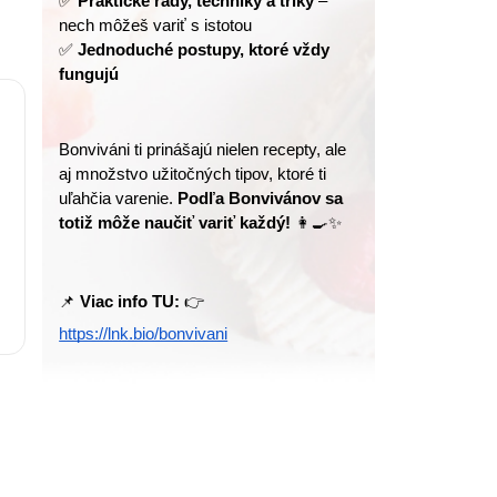
✅ 
Praktické rady, techniky a triky
 – 
nech môžeš variť s istotou
✅ 
Jednoduché postupy, ktoré vždy 
fungujú
Bonviváni ti prinášajú nielen recepty, ale 
aj množstvo užitočných tipov, ktoré ti 
uľahčia varenie. 
Podľa Bonvivánov sa 
totiž môže naučiť variť každý!
 👩‍🍳✨
📌 
Viac info TU:
 👉 
https://lnk.bio/bonvivani