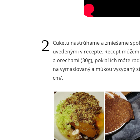
Cuketu nastrúhame a zmiešame spol
uvedenými v recepte. Recept môžeme 
a orechami (30g), pokiaľ ich máte rad
na vymaslovaný a múkou vysypaný st
cm/.