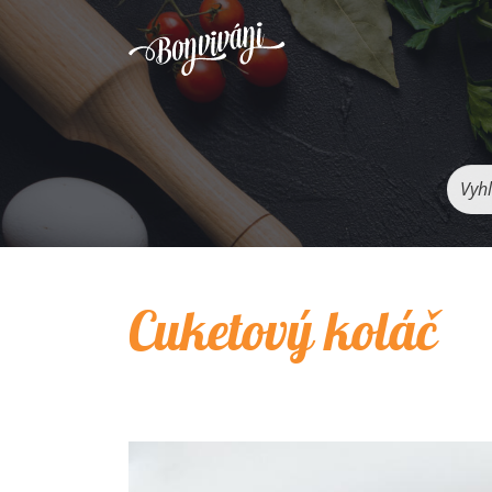
Vyhľ
Cuketový koláč