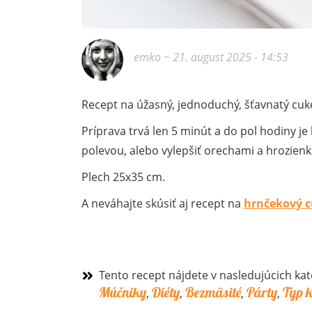
emko
~ 21. august 2025 - 14:53
Recept na úžasný, jednoduchý, šťavnatý cuket
Príprava trvá len 5 minút a do pol hodiny j
polevou, alebo vylepšiť orechami a hrozien
Plech 25x35 cm.
A neváhajte skúsiť aj recept na
hrnčekový c
Tento recept nájdete v nasledujúcich kat
Múčniky
Diéty
Bezmäsité
Párty
Typ 
,
,
,
,