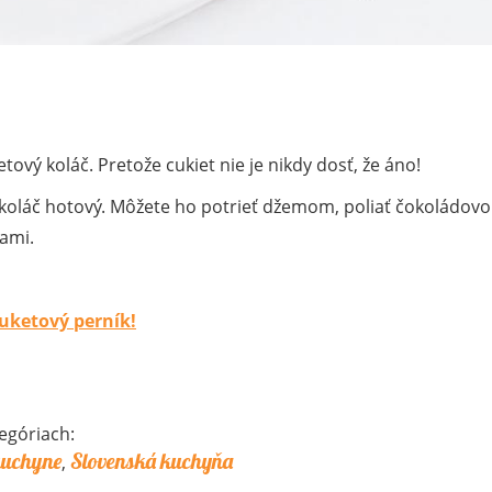
ový koláč. Pretože cukiet nie je nikdy dosť, že áno!
e koláč hotový. Môžete ho potrieť džemom, poliať čokoládov
kami.
uketový perník!
egóriach:
kuchyne
Slovenská kuchyňa
,