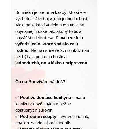
Bonviván je pre mňa každý, kto si vie 
vychutnať život aj v jeho jednoduchosti.
Moja babička si vedela pochutnať na 
obyčajnej hruške tak, akoby to bola 
najväčšia delikatesa. 
Z mála vedela 
vyčariť jedlo, ktoré spájalo celú 
rodinu.
 Nemali sme veľa, no nikdy nám 
nechýbala poriadna hostina – 
jednoduchá, no s láskou pripravená
.
Čo na Bonviváni nájdeš?
✅ 
Poctivú domácu kuchyňu
 – našu 
klasiku z obyčajných a bežne 
dostupných surovín
✅ 
Podrobné recepty
 – vysvetlené tak, 
aby ich zvládol aj začiatočník