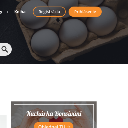
User
ny
Kniha
Registrácia
Prihlásenie
account
menu