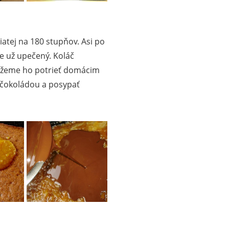
iatej na 180 stupňov. Asi po
e už upečený. Koláč
ôžeme ho potrieť domácim
čokoládou a posypať