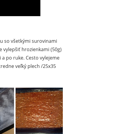
u so všetkými surovinami
vylepšiť hrozienkami (50g)
i a po ruke. Cesto vylejeme
redne veľký plech /25x35