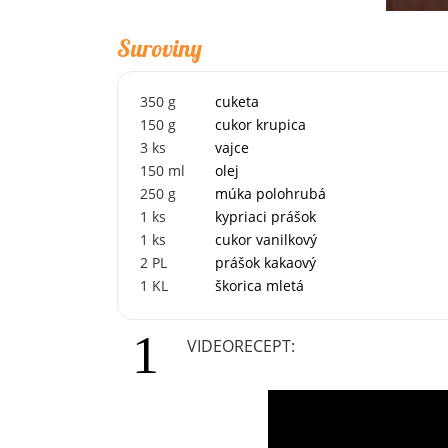
Suroviny
350
g
cuketa
150
g
cukor krupica
3
ks
vajce
150
ml
olej
250
g
múka polohrubá
1
ks
kypriaci prášok
1
ks
cukor vanilkový
2
PL
prášok kakaový
1
KL
škorica mletá
VIDEORECEPT: