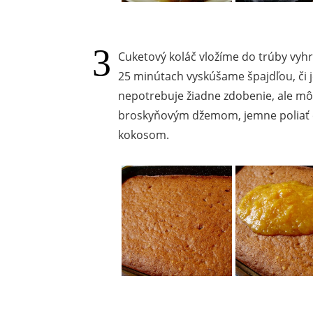
Cuketový koláč vložíme do trúby vyhr
25 minútach vyskúšame špajdľou, či j
nepotrebuje žiadne zdobenie, ale m
broskyňovým džemom, jemne poliať 
kokosom.