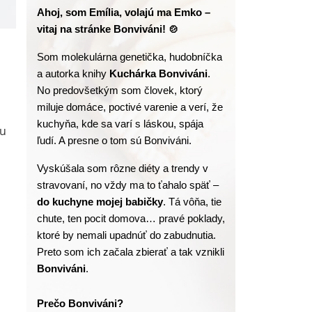
Ahoj, som Emília, volajú ma Emko – 
vitaj na stránke Bonviváni! 🍲
Som molekulárna genetička, hudobníčka 
a autorka knihy
 Kuchárka Bonviváni
. 
No predovšetkým som človek, ktorý 
miluje domáce, poctivé varenie a verí, že 
kuchyňa, kde sa varí s láskou, spája 
ou
ľudí. A presne o tom sú Bonviváni.
Vyskúšala som rôzne diéty a trendy v 
stravovaní, no vždy ma to ťahalo späť – 
do kuchyne mojej babičky
. Tá vôňa, tie 
chute, ten pocit domova… pravé poklady, 
ktoré by nemali upadnúť do zabudnutia. 
Preto som ich začala zbierať a tak vznikli 
Bonviváni
.
Prečo Bonviváni?