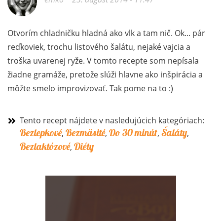
Otvorím chladničku hladná ako vlk a tam nič. Ok... pár
reďkoviek, trochu listového šalátu, nejaké vajcia a
troška uvarenej ryže. V tomto recepte som nepísala
žiadne gramáže, pretože slúži hlavne ako inšpirácia a
môžte smelo improvizovať. Tak pome na to :)
Tento recept nájdete v nasledujúcich kategóriach:
Bezlepkové
Bezmäsité
Do 30 minút
Šaláty
,
,
,
,
Bezlaktózové
Diéty
,