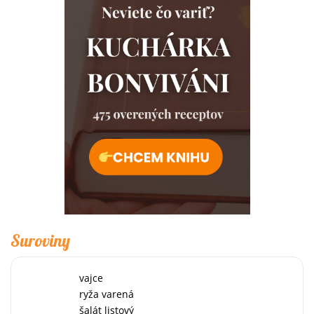
Suroviny
vajce
ryža varená
šalát listový