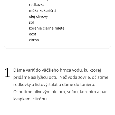
reďkovka
múka kukuričná
olej olivový
soľ
korenie čierne mleté
ocot
citrón
Dáme variť do väčšieho hrnca vodu, ku ktorej
pridáme asi lyžicu octu. Než voda zovrie, očistíme
reďkovky a listový šalát a dáme do taniera.
Ochutíme olivovým olejom, soľou, korením a pár
kvapkami citrónu.