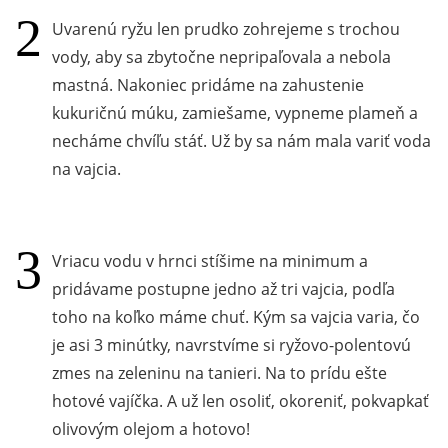
Uvarenú ryžu len prudko zohrejeme s trochou
vody, aby sa zbytočne nepripaľovala a nebola
mastná. Nakoniec pridáme na zahustenie
kukuričnú múku, zamiešame, vypneme plameň a
necháme chvíľu stáť. Už by sa nám mala variť voda
na vajcia.
Vriacu vodu v hrnci stíšime na minimum a
pridávame postupne jedno až tri vajcia, podľa
toho na koľko máme chuť. Kým sa vajcia varia, čo
je asi 3 minútky, navrstvíme si ryžovo-polentovú
zmes na zeleninu na tanieri. Na to prídu ešte
hotové vajíčka. A už len osoliť, okoreniť, pokvapkať
olivovým olejom a hotovo!