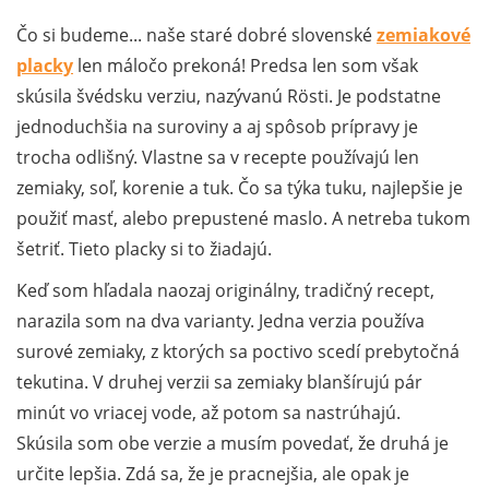
Čo si budeme... naše staré dobré slovenské
zemiakové
placky
len máločo prekoná! Predsa len som však
skúsila švédsku verziu, nazývanú Rösti. Je podstatne
jednoduchšia na suroviny a aj spôsob prípravy je
trocha odlišný. Vlastne sa v recepte používajú len
zemiaky, soľ, korenie a tuk. Čo sa týka tuku, najlepšie je
použiť masť, alebo prepustené maslo. A netreba tukom
šetriť. Tieto placky si to žiadajú.
Keď som hľadala naozaj originálny, tradičný recept,
narazila som na dva varianty. Jedna verzia používa
surové zemiaky, z ktorých sa poctivo scedí prebytočná
tekutina. V druhej verzii sa zemiaky blanšírujú pár
minút vo vriacej vode, až potom sa nastrúhajú.
Skúsila som obe verzie a musím povedať, že druhá je
určite lepšia. Zdá sa, že je pracnejšia, ale opak je