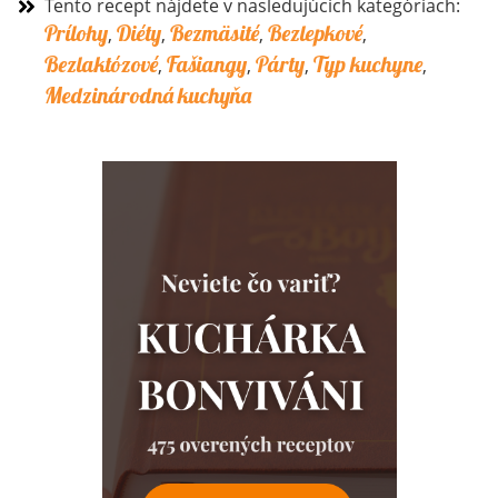
Tento recept nájdete v nasledujúcich kategóriach:
Prílohy
Diéty
Bezmäsité
Bezlepkové
,
,
,
,
Bezlaktózové
Fašiangy
Párty
Typ kuchyne
,
,
,
,
Medzinárodná kuchyňa