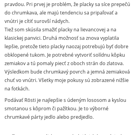
pravdou. Pri prvej je problém, že placky sa síce prepečú
do chrumkava, ale majú tendenciu sa pripaľovať a
vnútri je cítiť surovší nádych.
Tiež som skúsila smažiť placky na lievancovej a na
klasickej panvici. Druhá možnosť sa znova vyplatila
lepšie, pretože tieto placky naozaj potrebujú byť dobre
obklopené tukom. Je potrebné vytvoriť solídnu kôpku
zemiakov a tú pomaly piecť z oboch strán do zlatova.
Výsledkom bude chrumkavý povrch a jemná zemiaková
chuť vo vnútri. Všetky moje pokusy sú zobrazené nižšie
na fotkách.
Podávať Rösti je najlepšie s údeným lososom a kyslou
smotanou s kôprom či pažítkou. Je to výborné
chrumkavé párty jedlo alebo predjedlo.