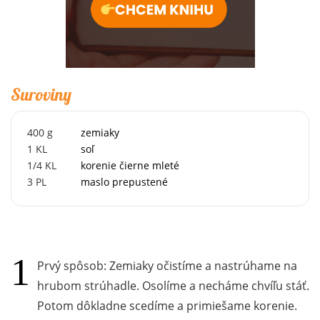
Suroviny
400
g
zemiaky
1
KL
soľ
1/4
KL
korenie čierne mleté
3
PL
maslo prepustené
Prvý spôsob: Zemiaky očistíme a nastrúhame na
hrubom strúhadle. Osolíme a necháme chvíľu stáť.
Potom dôkladne scedíme a primiešame korenie.