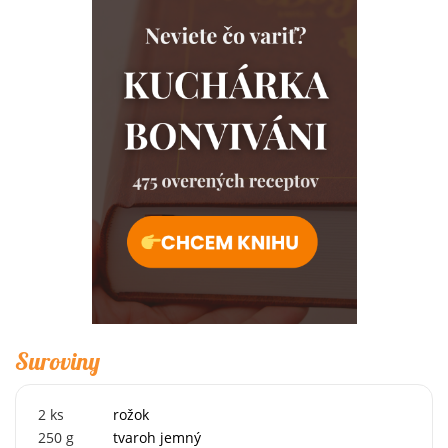
Suroviny
2
ks
rožok
250
g
tvaroh jemný