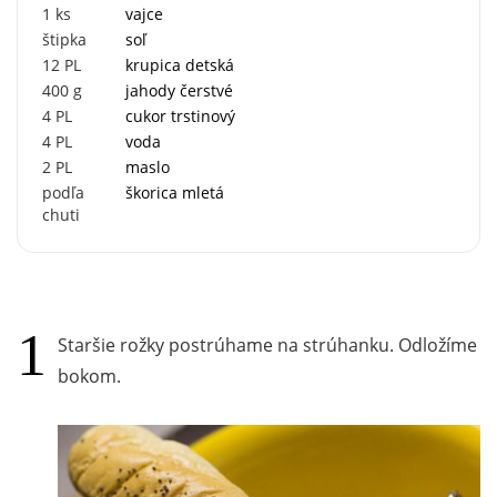
1
ks
vajce
štipka
soľ
12
PL
krupica detská
400
g
jahody čerstvé
4
PL
cukor trstinový
4
PL
voda
2
PL
maslo
podľa
škorica mletá
chuti
Staršie rožky postrúhame na strúhanku. Odložíme
bokom.