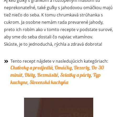
Aj keď guľky s grankom a roztopeným maslom sú
neprekonateľné, také guľky s jahodovou omáčkou majú
tiež niečo do seba. K tomu chrumkavá strúhanka s
cukrom. Ja osobne nemám rada prevarené jahody,
preto ich robím ako v tomto recepte v podstate surové,
aby sme do seba dostali čo najviac vitamínov.
Skúste, je to jednoduchá, rýchla a zdravá dobrota!
Tento recept nájdete v nasledujúcich kategóriach:
Chuťovky a predjedlá
Omáčky
Dezerty
Do 30
,
,
,
minút
Diéty
Bezmäsité
Sviatky a párty
Typ
,
,
,
,
kuchyne
Slovenská kuchyňa
,