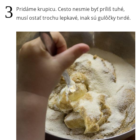
Pridáme krupicu. Cesto nesmie byť príliš tuhé,
musí ostať trochu lepkavé, inak sú gulôčky tvrdé.